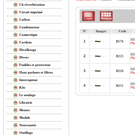
Ch réverbération
Circuit imprimé
Coffret
Condensateur
N°
Images
Code
Connectique
RB
1
B176
Cordons
Plu
Décolletage
RB
2
B225
Divers
Plu
Fusibles et protecteur
RB
3
B226
Haut parleurs et filtres
Plu
Interrupteur
RB
4
B251
Plu
Kits
Le soudage
Librairie
Mesure
Module
Nouveautés
Outillage