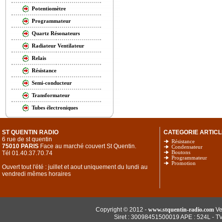
Potentiomètre
Programmateur
Quartz Résonateurs
Radiateur Ventilateur
Relais
Résistance
Semi-conducteur
Transformateur
Tubes électroniques
ST QUENTIN RADIO
CATEGORIE ARTICL
6 rue de st quentin
Résistance
75010 PARIS
Face au marché couvert St Quentin.
Condensateur
Tél 01.40.37.70.74
Boutons
Programmateur
Promotion
Ouvert tout l'été : juillet et aout uniquement du lundi au
vendredi mêmes horaires
Copyright © 2012 -
www.stquentin-radio.com
Ve
Siret : 30098451500019 APE : 524L - T