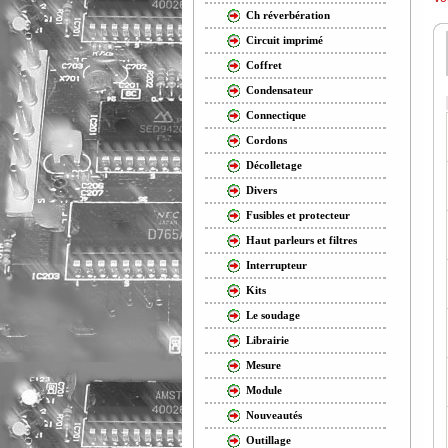
Ch réverbération
Circuit imprimé
Coffret
Condensateur
Connectique
Cordons
Décolletage
Divers
Fusibles et protecteur
Haut parleurs et filtres
Interrupteur
Kits
Le soudage
Librairie
Mesure
Module
Nouveautés
Outillage