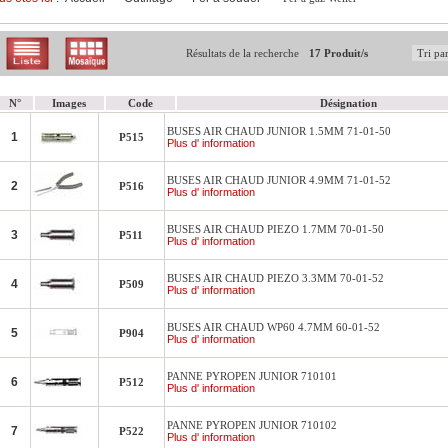
Résultats de la recherche
17 Produit/s
N°
Images
Code
Désignation
BUSES AIR CHAUD JUNIOR 1.5MM 71-01-50
1
P515
Plus d' information
BUSES AIR CHAUD JUNIOR 4.9MM 71-01-52
2
P516
Plus d' information
BUSES AIR CHAUD PIEZO 1.7MM 70-01-50
3
P511
Plus d' information
BUSES AIR CHAUD PIEZO 3.3MM 70-01-52
4
P509
Plus d' information
BUSES AIR CHAUD WP60 4.7MM 60-01-52
5
P904
Plus d' information
PANNE PYROPEN JUNIOR 710101
6
P512
Plus d' information
PANNE PYROPEN JUNIOR 710102
7
P522
Plus d' information