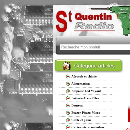
Aérosols et chimie
Alimentation
Ampoule Led Voyant
Batterie Accus Piles
Boutons
Buzzer Piezzo Micro
Cable et gaine
Cartes microcontroleur
Vo