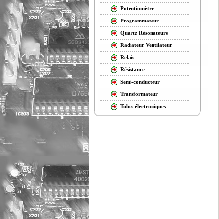
Potentiomètre
Programmateur
Quartz Résonateurs
Radiateur Ventilateur
Relais
Résistance
Semi-conducteur
Transformateur
Tubes électroniques