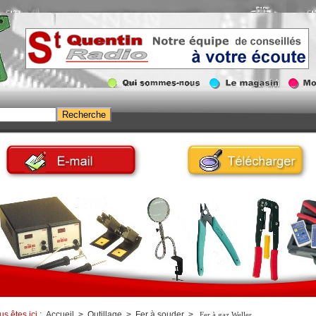
us êtes ici :
Accueil
>
Outillage
>
Fer à souder
>
Fer à gaz Weller