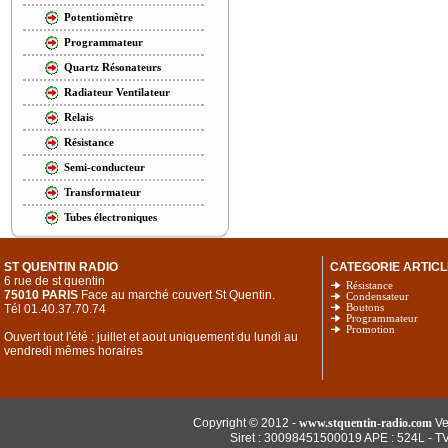
Potentiomètre
Programmateur
Quartz Résonateurs
Radiateur Ventilateur
Relais
Résistance
Semi-conducteur
Transformateur
Tubes électroniques
ST QUENTIN RADIO
CATEGORIE ARTICL
6 rue de st quentin
Résistance
75010 PARIS
Face au marché couvert St Quentin.
Condensateur
Tél 01.40.37.70.74
Boutons
Programmateur
Promotion
Ouvert tout l'été : juillet et aout uniquement du lundi au
vendredi mêmes horaires
Copyright © 2012 -
www.stquentin-radio.com
Ve
Siret : 30098451500019 APE : 524L - T