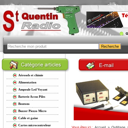
Aérosols et chimie
Alimentation
Ampoule Led Voyant
Batterie Accus Piles
Boutons
Buzzer Piezzo Micro
Cable et gaine
Cartes microcontroleur
Vous êtes ici :
Accueil
>
Outillage