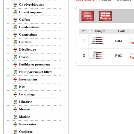
Ch réverbération
Circuit imprimé
Coffret
Condensateur
N°
Images
Code
Connectique
FE
1
P461
Cordons
Plu
Décolletage
FE
2
P462
Divers
Plu
Fusibles et protecteur
Haut parleurs et filtres
Interrupteur
Kits
Le soudage
Librairie
Mesure
Module
Nouveautés
Outillage