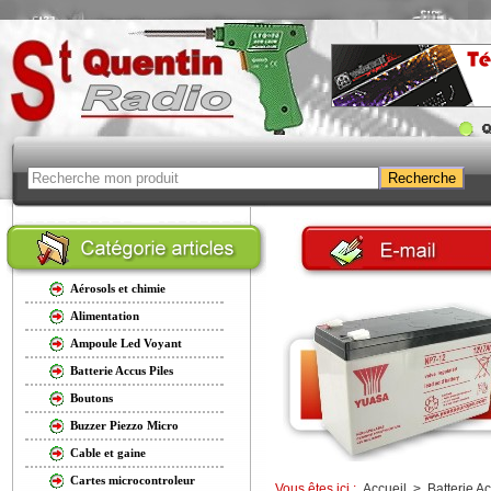
Aérosols et chimie
Alimentation
Ampoule Led Voyant
Batterie Accus Piles
Boutons
Buzzer Piezzo Micro
Cable et gaine
Cartes microcontroleur
Vous êtes ici :
Accueil
>
Batterie A