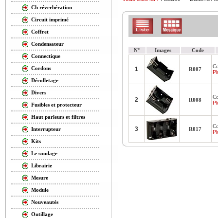
Ch réverbération
Circuit imprimé
Coffret
Condensateur
N°
Images
Code
Connectique
Co
Cordons
1
R007
Pl
Décolletage
Divers
Co
2
R008
Pl
Fusibles et protecteur
Haut parleurs et filtres
Co
3
R017
Interrupteur
Pl
Kits
Le soudage
Librairie
Mesure
Module
Nouveautés
Outillage