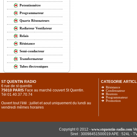
Potentiomètre
Programmateur
Quartz Résonateurs
Radiateur Ventilateur
Relais
Résistance
Semi-conducteur
Transformateur
Tubes électroniques
ST QUENTIN RADIO
CATEGORIE ARTICL
6 rue de st quentin
Résistance
75010 PARIS
Face au marché couvert St Quentin.
Condensateur
Tél 01.40.37.70.74
Boutons
Programmateur
Promotion
Ouvert tout l'été : juillet et aout uniquement du lundi au
vendredi mêmes horaires
Copyright © 2012 -
www.stquentin-radio.com
Ve
Siret : 30098451500019 APE : 524L - T