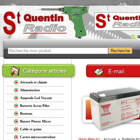
Aérosols et chimie
Alimentation
Ampoule Led Voyant
Batterie Accus Piles
Boutons
Buzzer Piezzo Micro
Cable et gaine
Cartes microcontroleur
Vous êtes ici :
Accueil
>
Batterie A