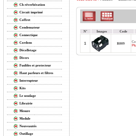
Ch réverbération
Circuit imprimé
Coffret
Condensateur
N°
Images
Code
Connectique
Co
Cordons
1
R009
Plu
Décolletage
Divers
Fusibles et protecteur
Haut parleurs et filtres
Interrupteur
Kits
Le soudage
Librairie
Mesure
Module
Nouveautés
Outillage