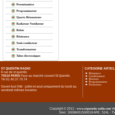
Potentiomètre
Programmateur
Quartz Résonateurs
Radiateur Ventilateur
Relais
Résistance
Semi-conducteur
Transformateur
Tubes électroniques
ST QUENTIN RADIO
CATEGORIE ARTICL
6 rue de st quentin
Résistance
75010 PARIS
Face au marché couvert St Quentin.
Condensateur
Tél 01.40.37.70.74
Boutons
Programmateur
Promotion
Ouvert tout l'été : juillet et aout uniquement du lundi au
vendredi mêmes horaires
Copyright © 2012 -
www.stquentin-radio.com
Ve
Siret : 30098451500019 APE : 524L - T