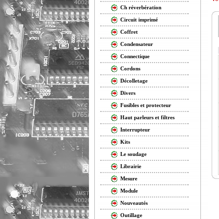
Ch réverbération
Circuit imprimé
Coffret
Condensateur
Connectique
Cordons
Décolletage
Divers
Fusibles et protecteur
Haut parleurs et filtres
Interrupteur
Kits
Le soudage
Librairie
Mesure
Module
Nouveautés
Outillage