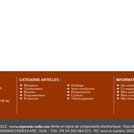
CATEGORIE ARTICLES :
INFORMATI
Résistance
Outillage
Qui som
n.
Condensateur
Semi-conducteur
Le magas
Boutons
Potentiomètre
Mon pani
Programmateur
Cordons
Mon com
Promotion
Téléchargement
Mes factu
undi au
2012 -
www.stquentin-radio.com
Vente en ligne de composants électronique. Tous dr
: 30098451500019 APE : 524L - TVA : FR 54 300 984 515
- RC sous le numéro 300