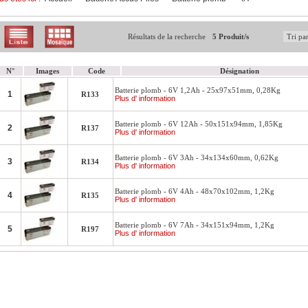
Résultats de la recherche
5 Produit/s
N°
Images
Code
Désignation
Batterie plomb - 6V 1,2Ah - 25x97x51mm, 0,28Kg
1
R133
Plus d' information
Batterie plomb - 6V 12Ah - 50x151x94mm, 1,85Kg
2
R137
Plus d' information
Batterie plomb - 6V 3Ah - 34x134x60mm, 0,62Kg
3
R134
Plus d' information
Batterie plomb - 6V 4Ah - 48x70x102mm, 1,2Kg
4
R135
Plus d' information
Batterie plomb - 6V 7Ah - 34x151x94mm, 1,2Kg
5
R197
Plus d' information