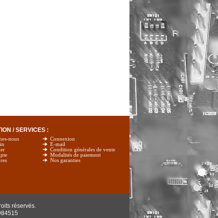
ON / SERVICES :
mes-nous
Connexion
in
E-mail
er
Condition générales de vente
pte
Modalités de paiement
res
Nos garanties
oits réservés.
984515