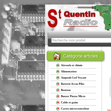
Aérosols et chimie
Alimentation
Ampoule Led Voyant
Batterie Accus Piles
Boutons
Buzzer Piezzo Micro
Cable et gaine
Cartes microcontroleur
Vo