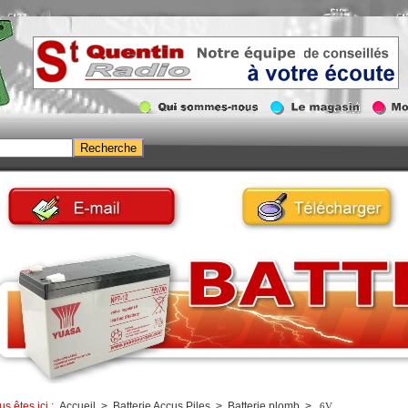
us êtes ici :
Accueil
>
Batterie Accus Piles
>
Batterie plomb
>
6V