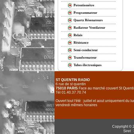
Potentiomètre
Programmateur
Quartz Résonateurs
Radiateur Ventilateur
Relais
Résistance
Semi-conducteur
Transformateur
Tubes électroniques
ST QUENTIN RADIO
6 rue de st quentin
75010 PARIS
Face au marché couvert St Quenti
Tél 01.40.37.70.74
Ouvert tout l'été : juillet et aout uniquement du l
vendredi mêmes horaires
Copyright © 
Siret 