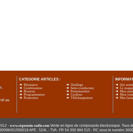
CATEGORIE ARTICLES :
INFORMATI
Résistance
Outillage
Qui som
n.
Condensateur
Semi-conducteur
Le magas
Boutons
Potentiomètre
Mon pani
Programmateur
Cordons
Mon com
Promotion
Téléchargement
Mes factu
undi au
2012 -
www.stquentin-radio.com
Vente en ligne de composants électronique. Tous dr
: 30098451500019 APE : 524L - TVA : FR 54 300 984 515
- RC sous le numéro 300