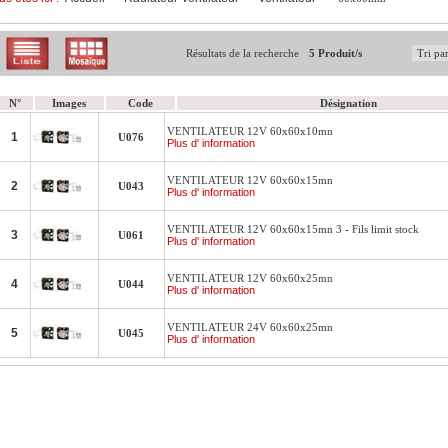
Résultats de la recherche
5 Produit/s
N°
Images
Code
Désignation
VENTILATEUR 12V 60x60x10mn
1
U076
Plus d' information
VENTILATEUR 12V 60x60x15mn
2
U043
Plus d' information
VENTILATEUR 12V 60x60x15mn 3 - Fils limit stock
3
U061
Plus d' information
VENTILATEUR 12V 60x60x25mn
4
U044
Plus d' information
VENTILATEUR 24V 60x60x25mn
5
U045
Plus d' information