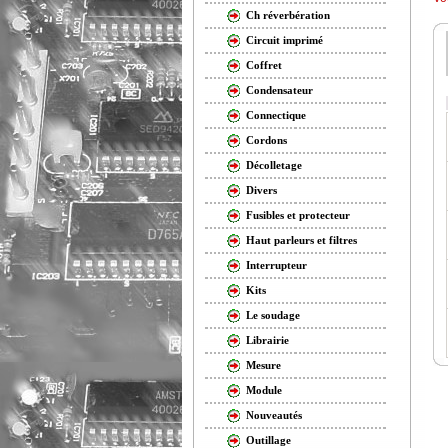
Ch réverbération
Circuit imprimé
Coffret
Condensateur
Connectique
Cordons
Décolletage
Divers
Fusibles et protecteur
Haut parleurs et filtres
Interrupteur
Kits
Le soudage
Librairie
Mesure
Module
Nouveautés
Outillage