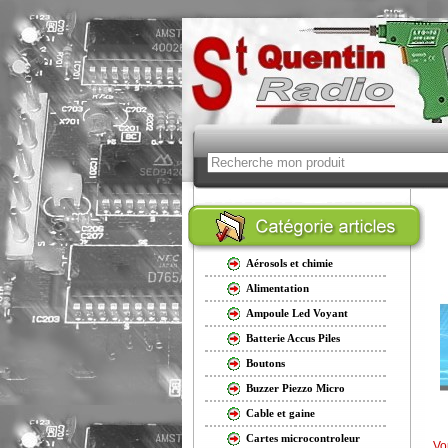
Aérosols et chimie
Alimentation
Ampoule Led Voyant
Batterie Accus Piles
Boutons
Buzzer Piezzo Micro
Cable et gaine
Cartes microcontroleur
Vo