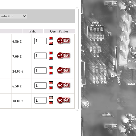
Prix
Qte : Panier
6.50 €
7.00 €
24.00 €
6.50 €
10.00 €