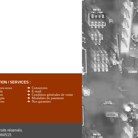
ON / SERVICES :
mes-nous
Connexion
in
E-mail
er
Condition générales de vente
pte
Modalités de paiement
res
Nos garanties
oits réservés.
984515