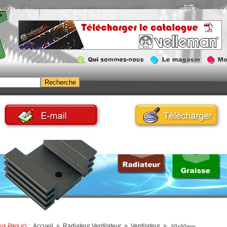
us êtes ici :
Accueil
>
Radiateur Ventilateur
>
Ventilateur
>
60x60mm