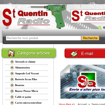
Aérosols et chimie
Alimentation
Ampoule Led Voyant
Batterie Accus Piles
Boutons
Buzzer Piezzo Micro
Cable et gaine
Cartes microcontroleur
Vous êtes ici :
Accueil
>
Semi-cond