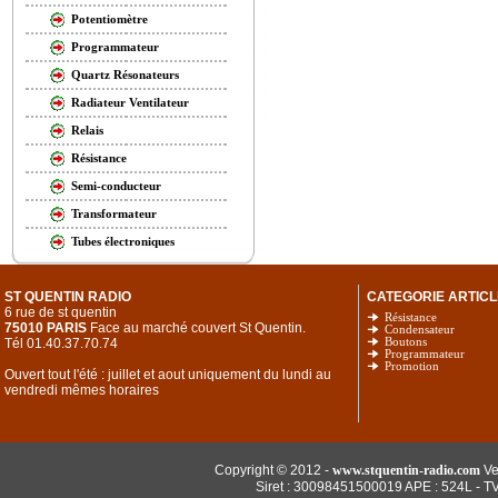
Potentiomètre
Programmateur
Quartz Résonateurs
Radiateur Ventilateur
Relais
Résistance
Semi-conducteur
Transformateur
Tubes électroniques
ST QUENTIN RADIO
CATEGORIE ARTICL
6 rue de st quentin
Résistance
75010 PARIS
Face au marché couvert St Quentin.
Condensateur
Tél 01.40.37.70.74
Boutons
Programmateur
Promotion
Ouvert tout l'été : juillet et aout uniquement du lundi au
vendredi mêmes horaires
Copyright © 2012 -
www.stquentin-radio.com
Ve
Siret : 30098451500019 APE : 524L - T