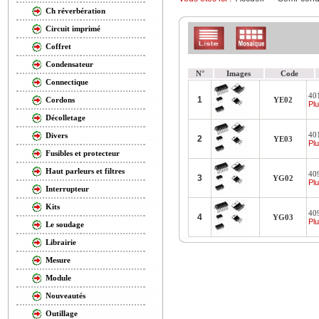
Ch réverbération
Circuit imprimé
Coffret
Condensateur
N°
Images
Code
Connectique
40
1
YE02
Cordons
Plu
Décolletage
40
Divers
2
YE03
Plu
Fusibles et protecteur
Haut parleurs et filtres
40
3
YG02
Plu
Interrupteur
Kits
40
4
YG03
Plu
Le soudage
Librairie
Mesure
Module
Nouveautés
Outillage