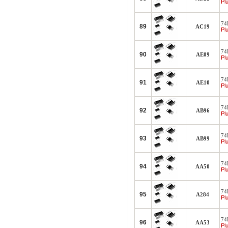
Plu
74
89
AC19
Plu
74
90
AE09
Plu
74
91
AE10
Plu
74
92
AB96
Plu
74
93
AB99
Plu
74
94
AA50
Plu
74
95
A284
Plu
74
96
AA53
Plu