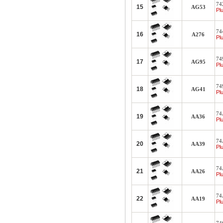
742
15
AG53
Plu
74
16
A276
Plu
74
17
AG95
Plu
749
18
AG41
Plu
74
19
AA36
Plu
74
20
AA39
Plu
74
21
AA26
Plu
74
22
AA19
Plu