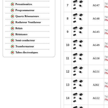
741
Potentiomètre
7
AG47
Plu
Programmateur
Quartz Résonateurs
741
8
AG48
Plu
Radiateur Ventilateur
Relais
741
9
AG45
Plu
Résistance
Semi-conducteur
741
10
AG49
Transformateur
Plu
Tubes électroniques
741
11
AG50
Plu
741
12
AG51
Plu
74
13
A282
Plu
741
14
AG52
Plu