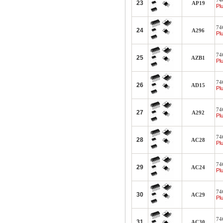
74
23
AP19
Plu
74
24
A296
Plu
74
25
AZB1
Plu
74
26
AD15
Plu
74C
27
A292
Plu
74
28
AC28
Plu
74C
29
AC24
Plu
74
30
AC29
Plu
74
31
AC30