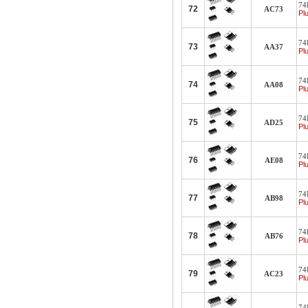
74F
72
AC73
Plu
74
73
AA37
Plu
74H
74
AA08
Plu
74
75
AD25
Plu
74
76
AE08
Plu
74
77
AB98
Plu
74
78
AB76
Plu
74H
79
AC23
Plu
74