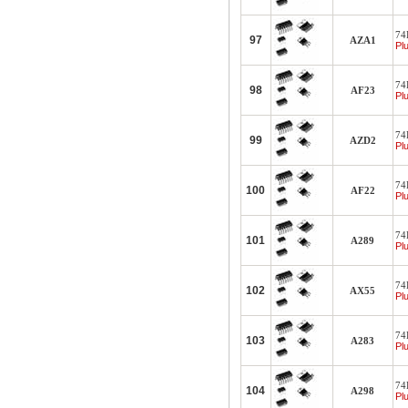
74L
97
AZA1
Plu
74L
98
AF23
Plu
74L
99
AZD2
Plu
74L
100
AF22
Plu
74
101
A289
Plu
74L
102
AX55
Plu
74
103
A283
Plu
74
104
A298
Plu