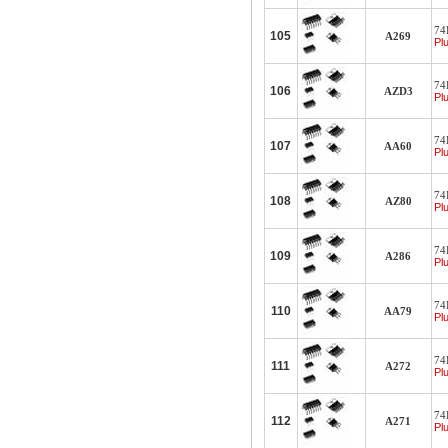
74
105
A269
Plu
74L
106
AZD3
Plu
74
107
AA60
Plu
74L
108
AZ80
Plu
74
109
A286
Plu
74
110
AA79
Plu
74L
111
A272
Plu
74L
112
A271
Plu