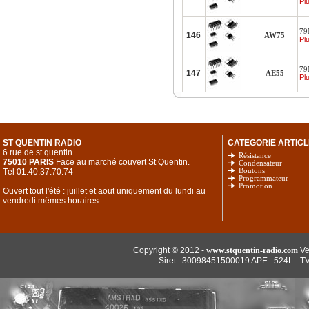
Plu
79M
146
AW75
Plu
79
147
AE55
Plu
ST QUENTIN RADIO
CATEGORIE ARTICL
6 rue de st quentin
Résistance
75010 PARIS
Face au marché couvert St Quentin.
Condensateur
Tél 01.40.37.70.74
Boutons
Programmateur
Promotion
Ouvert tout l'été : juillet et aout uniquement du lundi au
vendredi mêmes horaires
Copyright © 2012 -
www.stquentin-radio.com
Ve
Siret : 30098451500019 APE : 524L - T