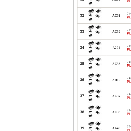
Plu
74
32
AC31
Plu
74
33
AC32
Plu
74C
34
A291
Plu
74
35
AC33
Plu
74C
36
AD19
Plu
74
37
AC37
Plu
74
38
AC38
Plu
74
39
AA40
Plu