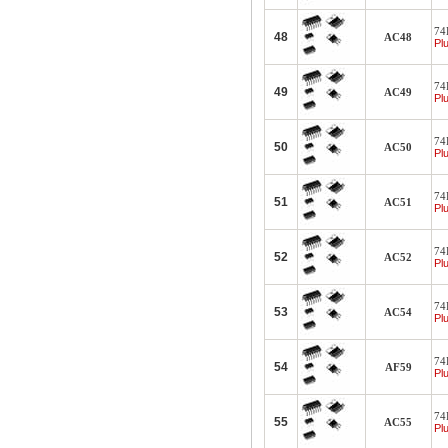
74F
48
AC48
Plu
74F
49
AC49
Plu
74F
50
AC50
Plu
74F
51
AC51
Plu
74F
52
AC52
Plu
74F
53
AC54
Plu
74F
54
AF59
Plu
74F
55
AC55
Plu