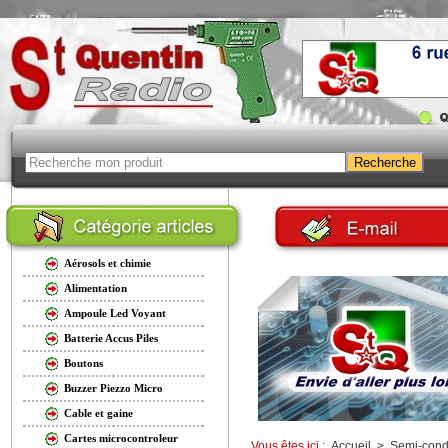
Aérosols et chimie
Alimentation
Ampoule Led Voyant
Batterie Accus Piles
Boutons
Buzzer Piezzo Micro
Cable et gaine
Cartes microcontroleur
Vous êtes ici :
Accueil
>
Semi-cond