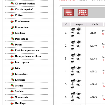
Ch réverbération
Circuit imprimé
Coffret
Condensateur
N°
Images
Code
Connectique
72T
1
AL29
Cordons
Plu
Décolletage
740
Divers
2
AG40
Plu
Fusibles et protecteur
Haut parleurs et filtres
741
3
AZA4
Plu
Interrupteur
Kits
741
4
AG42
Plu
Le soudage
Librairie
741
5
AG44
Mesure
Plu
Module
741
6
AG43
Nouveautés
Plu
Outillage