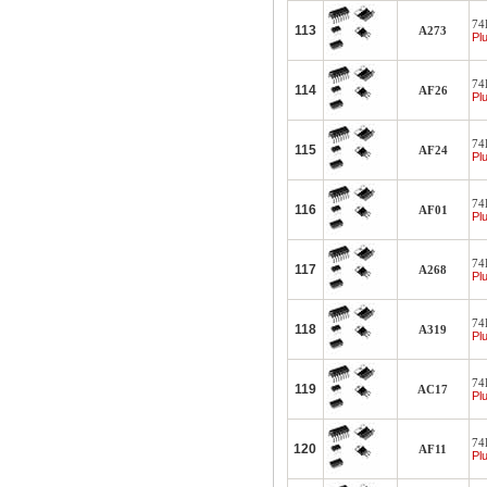
74L
113
A273
Plu
74L
114
AF26
Plu
74L
115
AF24
Plu
74
116
AF01
Plu
74
117
A268
Plu
74
118
A319
Plu
74
119
AC17
Plu
74L
120
AF11
Plu