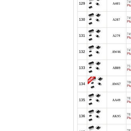
74
129
A405
Plu
74
130
A287
Plu
74S
131
A279
Plu
74T
132
AW46
Plu
751
133
AB89
Plu
780
134
AW67
Plu
78
135
AA49
Plu
78
136
AK95
Plu
78