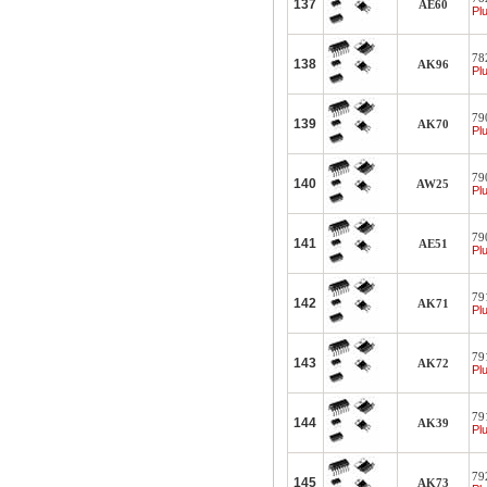
137
AE60
Plu
78
138
AK96
Plu
790
139
AK70
Plu
790
140
AW25
Plu
79
141
AE51
Plu
79
142
AK71
Plu
79
143
AK72
Plu
79
144
AK39
Plu
792
145
AK73