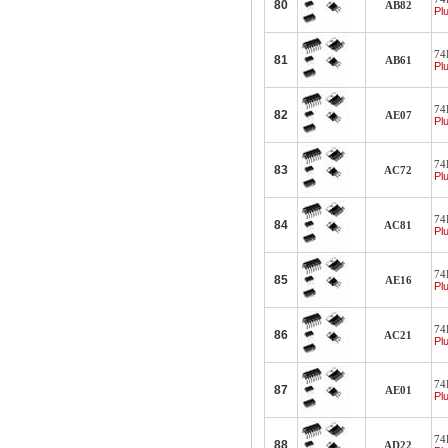
80
AB82
Plu
74
81
AB61
Plu
74
82
AE07
Plu
74
83
AC72
Plu
74
84
AC81
Plu
74
85
AE16
Plu
74
86
AC21
Plu
74
87
AE01
Plu
74
88
AD22