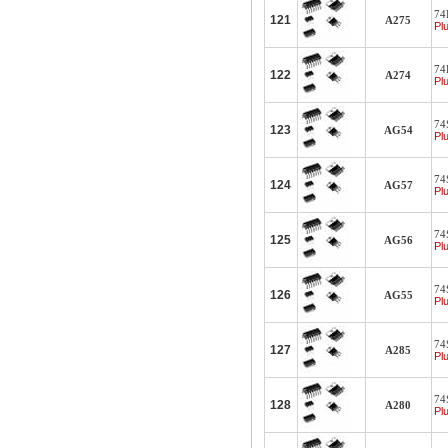
74
121
A275
Plu
74
122
A274
Plu
74S
123
AG54
Plu
74S
124
AG57
Plu
74S
125
AG56
Plu
74S
126
AG55
Plu
74S
127
A285
Plu
74S
128
A280
Plu