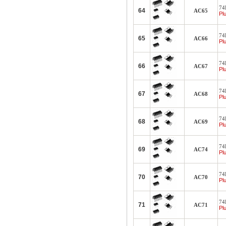
74
64
AC65
Plu
74F
65
AC66
Plu
74F
66
AC67
Plu
74F
67
AC68
Plu
74F
68
AC69
Plu
74F
69
AC74
Plu
74F
70
AC70
Plu
74F
71
AC71
Plu