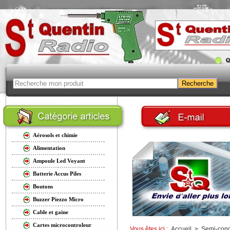
Aérosols et chimie
Alimentation
Ampoule Led Voyant
Batterie Accus Piles
Boutons
Buzzer Piezzo Micro
Cable et gaine
Cartes microcontroleur
Vous êtes ici :
Accueil
>
Semi-cond