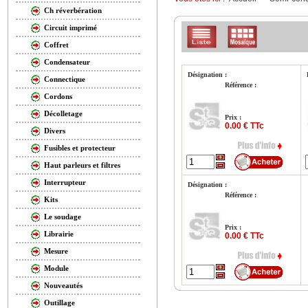
Ch réverbération
Circuit imprimé
Coffret
Condensateur
Désignation :
Connectique
Référence :
Cordons
Décolletage
Prix :
0.00 € TTc
Divers
Fusibles et protecteur
Haut parleurs et filtres
Interrupteur
Désignation :
Référence :
Kits
Le soudage
Prix :
Librairie
0.00 € TTc
Mesure
Module
Nouveautés
Outillage