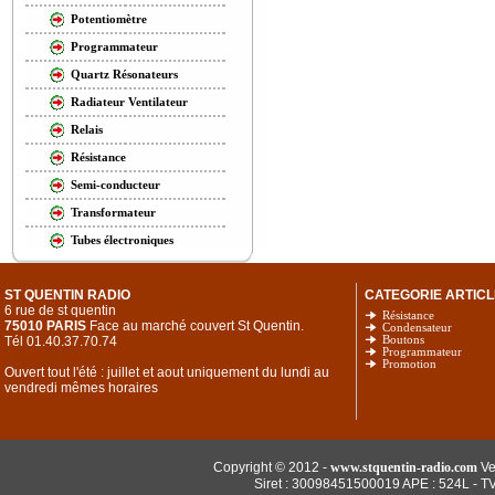
Potentiomètre
Programmateur
Quartz Résonateurs
Radiateur Ventilateur
Relais
Résistance
Semi-conducteur
Transformateur
Tubes électroniques
ST QUENTIN RADIO
CATEGORIE ARTICL
6 rue de st quentin
Résistance
75010 PARIS
Face au marché couvert St Quentin.
Condensateur
Tél 01.40.37.70.74
Boutons
Programmateur
Promotion
Ouvert tout l'été : juillet et aout uniquement du lundi au
vendredi mêmes horaires
Copyright © 2012 -
www.stquentin-radio.com
Ve
Siret : 30098451500019 APE : 524L - T