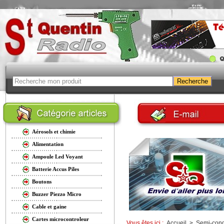
Aérosols et chimie
Alimentation
Ampoule Led Voyant
Batterie Accus Piles
Boutons
Buzzer Piezzo Micro
Cable et gaine
Cartes microcontroleur
Vous êtes ici :
Accueil
>
Semi-cond