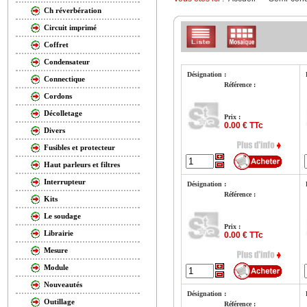
Ch réverbération
Circuit imprimé
Coffret
Condensateur
Désignation :
Connectique
Référence :
Cordons
Décolletage
Prix :
0.00 € TTc
Divers
Fusibles et protecteur
Haut parleurs et filtres
Interrupteur
Désignation :
Référence :
Kits
Le soudage
Prix :
Librairie
0.00 € TTc
Mesure
Module
Nouveautés
Désignation :
Outillage
Référence :