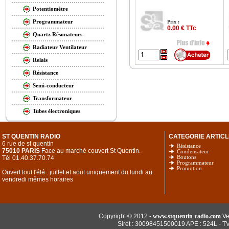
Potentiomètre
Programmateur
Prix :
0.00 € TTc
Quartz Résonateurs
Radiateur Ventilateur
Relais
Résistance
Semi-conducteur
Transformateur
Tubes électroniques
ST QUENTIN RADIO
CATEGORIE ARTICL
6 rue de st quentin
Résistance
75010 PARIS
Face au marché couvert St Quentin.
Condensateur
Tél 01.40.37.70.74
Boutons
Programmateur
Promotion
Ouvert tout l'été : juillet et aout uniquement du lundi au
vendredi mêmes horaires
Copyright © 2012 -
www.stquentin-radio.com
Ve
Siret : 30098451500019 APE : 524L - T