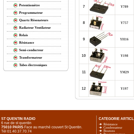
Potentiomètre
7
Y789
Programmateur
Quartz Résonateurs
8
Y757
Radiateur Ventilateur
Relais
9
YH16
Résistance
Semi-conducteur
10
Y198
Transformateur
Tubes électroniques
11
YM29
12
Y197
ST QUENTIN RADIO
CATEGORIE ARTICL
6 rue de st quentin
Résistance
75010 PARIS
Face au marché couvert St Quentin.
Condensateur
Tél 01.40.37.70.74
Boutons