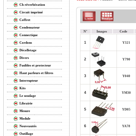
Ch réverbération
Circuit imprimé
Coffret
Condensateur
N°
Images
Code
Connectique
1
Y321
Cordons
Décolletage
Divers
2
Y790
Fusibles et protecteur
Haut parleurs et filtres
3
Y040
Interrupteur
Kits
4
YM30
Le soudage
Librairie
5
YD05
Mesure
Module
6
YA78
Nouveautés
Outillage