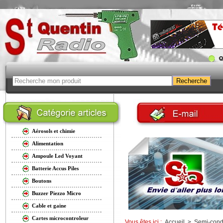
Aérosols et chimie
Alimentation
Ampoule Led Voyant
Batterie Accus Piles
Boutons
Buzzer Piezzo Micro
Cable et gaine
Cartes microcontroleur
Vous êtes ici :
Accueil
>
Semi-cond