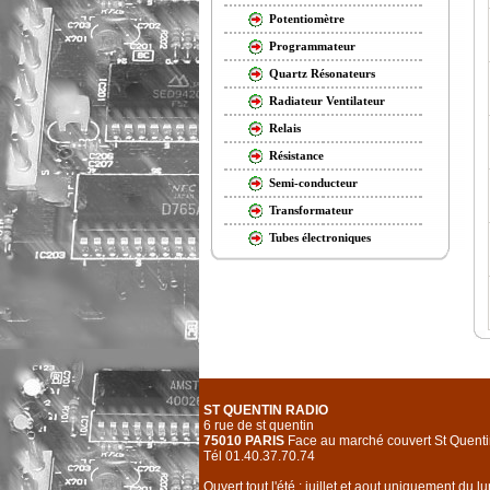
Potentiomètre
Programmateur
Quartz Résonateurs
Radiateur Ventilateur
Relais
Résistance
Semi-conducteur
Transformateur
Tubes électroniques
ST QUENTIN RADIO
6 rue de st quentin
75010 PARIS
Face au marché couvert St Quenti
Tél 01.40.37.70.74
Ouvert tout l'été : juillet et aout uniquement du l