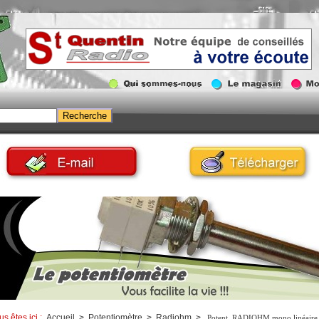
us êtes ici :
Accueil
>
Potentiomètre
>
Radiohm
>
Potent. RADIOHM mono linéaire