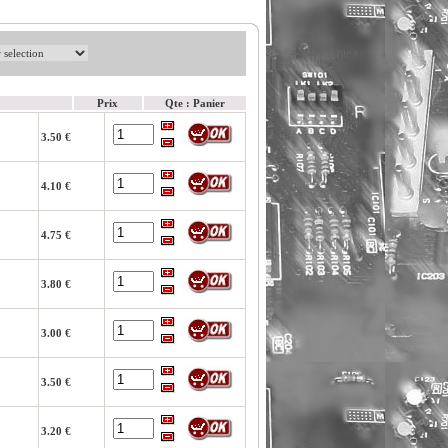
Prix
Qte : Panier
3.50 €
4.10 €
4.75 €
3.80 €
3.00 €
3.50 €
3.20 €