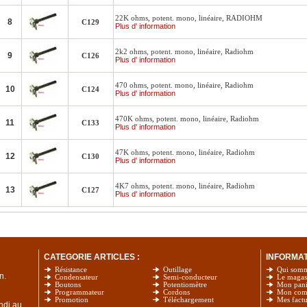
22K ohms, potent. mono, linéaire, RADIOHM
8
C129
Plus d' information
2k2 ohms, potent. mono, linéaire, Radiohm
9
C126
Plus d' information
470 ohms, potent. mono, linéaire, Radiohm
10
C124
Plus d' information
470K ohms, potent. mono, linéaire, Radiohm
11
C133
Plus d' information
47K ohms, potent. mono, linéaire, Radiohm
12
C130
Plus d' information
4K7 ohms, potent. mono, linéaire, Radiohm
13
C127
Plus d' information
CATEGORIE ARTICLES :
INFORMATI
Résistance
Outillage
Qui som
n.
Condensateur
Semi-conducteur
Le magas
Boutons
Potentiomètre
Mon pani
Programmateur
Cordons
Mon com
Promotion
Téléchargement
Mes factu
undi au