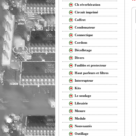
Ch réverbération
Circuit imprimé
Coffret
Condensateur
Connectique
Cordons
Décolletage
Divers
Fusibles et protecteur
Haut parleurs et filtres
Interrupteur
Kits
Le soudage
Librairie
Mesure
Module
Nouveautés
Outillage