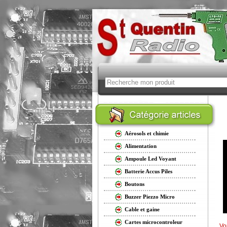
Aérosols et chimie
Alimentation
Ampoule Led Voyant
Batterie Accus Piles
Boutons
Buzzer Piezzo Micro
Cable et gaine
Cartes microcontroleur
Vo