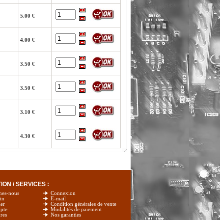
5.00 €
4.00 €
3.50 €
3.50 €
3.10 €
4.30 €
ON / SERVICES :
mes-nous
Connexion
in
E-mail
er
Condition générales de vente
pte
Modalités de paiement
res
Nos garanties