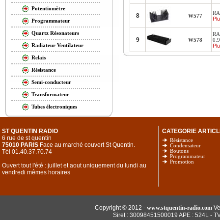
Potentiomètre
RA
8
W577
Plu
Programmateur
Quartz Résonateurs
RA
9
W578
0.
Radiateur Ventilateur
Plu
Relais
Résistance
Semi-conducteur
Transformateur
Tubes électroniques
ST QUENTIN RADIO
CATEGORIE ARTICL
6 rue de st quentin
Résistance
75010 PARIS
Face au marché couvert St Quentin.
Condensateur
Tél 01.40.37.70.74
Boutons
Programmateur
Promotion
Ouvert tout l'été : juillet et aout uniquement du lundi au
vendredi mêmes horaires
Copyright © 2012 -
www.stquentin-radio.com
Ve
Siret : 30098451500019 APE : 524L - T