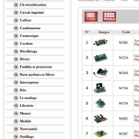
Ch réverbération
Circuit imprimé
Coffret
Condensateur
N°
Images
Code
Connectique
Amp
1
W582
Cordons
Plu
Décolletage
Gén
2
W574
Divers
Plu
Fusibles et protecteur
Gén
3
W564
Haut parleurs et filtres
Plu
Interrupteur
Mo
4
W736
Plu
Kits
Le soudage
Pré
5
W570
Plu
Librairie
Mesure
Pré
6
W601
Plu
Module
Nouveautés
Pré
7
W567
Plu
Outillage