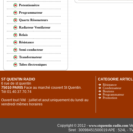
Potentiomètre
Programmateur
Quartz Résonateurs
Radiateur Ventilateur
Relais
Résistance
Semi-conducteur
Transformateur
Tubes électroniques
ST QUENTIN RADIO
CATEGORIE ARTICL
6 rue de st quentin
Résistance
75010 PARIS
Face au marché couvert St Quentin.
Condensateur
Tél 01.40.37.70.74
Boutons
Programmateur
Promotion
Ouvert tout l'été : juillet et aout uniquement du lundi au
vendredi mêmes horaires
Copyright © 2012 -
www.stquentin-radio.com
Ve
Siret : 30098451500019 APE : 524L - T