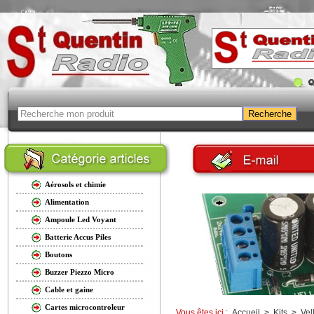
Aérosols et chimie
Alimentation
Ampoule Led Voyant
Batterie Accus Piles
Boutons
Buzzer Piezzo Micro
Cable et gaine
Cartes microcontroleur
Vous êtes ici :
Accueil
>
Kits
>
Vel