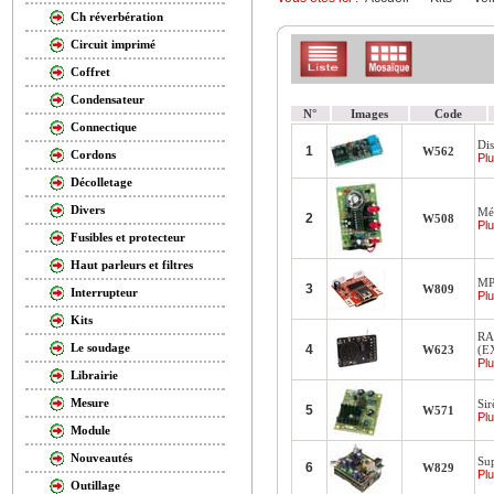
Ch réverbération
Circuit imprimé
Coffret
Condensateur
N°
Images
Code
Connectique
Dis
1
W562
Cordons
Plu
Décolletage
Divers
Mé
2
W508
Plu
Fusibles et protecteur
Haut parleurs et filtres
MP
3
W809
Interrupteur
Plu
Kits
RA
Le soudage
4
W623
(E
Plu
Librairie
Mesure
Sir
5
W571
Plu
Module
Nouveautés
Su
6
W829
Plu
Outillage