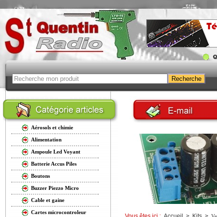
Aérosols et chimie
Alimentation
Ampoule Led Voyant
Batterie Accus Piles
Boutons
Buzzer Piezzo Micro
Cable et gaine
Cartes microcontroleur
Vous êtes ici :
Accueil
>
Kits
>
Ve