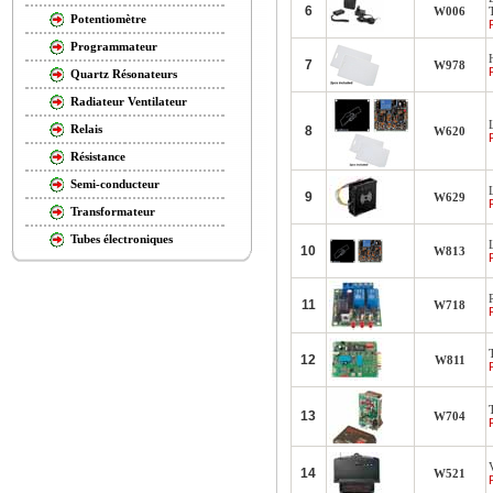
6
W006
Potentiomètre
Programmateur
7
W978
Quartz Résonateurs
Radiateur Ventilateur
Relais
8
W620
Résistance
Semi-conducteur
9
W629
Transformateur
Tubes électroniques
10
W813
11
W718
12
W811
13
W704
14
W521