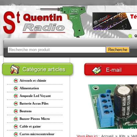
Aérosols et chimie
Alimentation
Ampoule Led Voyant
Batterie Accus Piles
Boutons
Buzzer Piezzo Micro
Cable et gaine
Cartes microcontroleur
Vous êtes ici :
Accueil
>
Kits
>
Vel