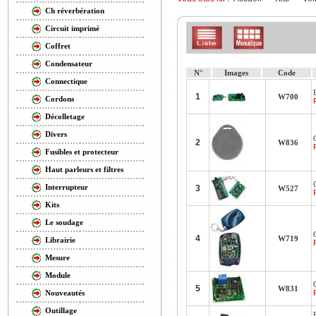
Ch réverbération
Circuit imprimé
Coffret
Condensateur
N°
Images
Code
Connectique
1
W700
Cordons
Décolletage
Divers
2
W836
Fusibles et protecteur
Haut parleurs et filtres
Interrupteur
3
W527
Kits
Le soudage
4
W719
Librairie
Mesure
Module
5
W831
Nouveautés
Outillage