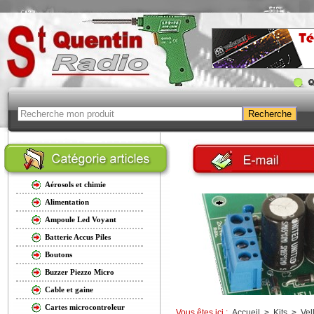
Aérosols et chimie
Alimentation
Ampoule Led Voyant
Batterie Accus Piles
Boutons
Buzzer Piezzo Micro
Cable et gaine
Cartes microcontroleur
Vous êtes ici :
Accueil
>
Kits
>
Vel