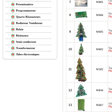
Gu
7
W005
Plu
Potentiomètre
Programmateur
Pè
8
W666
Plu
Quartz Résonateurs
Radiateur Ventilateur
Relais
Sa
9
W695
Plu
Résistance
Semi-conducteur
Sap
Transformateur
10
W602
Plu
Tubes électroniques
Sa
11
W502
Plu
Sa
12
W844
Plu
SA
13
W667
Plu