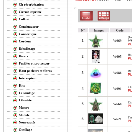
Ch réverbération
Circuit imprimé
Coffret
Condensateur
N°
Images
Code
Connectique
(In
1
W669
WS
Cordons
Plu
Décolletage
Bo
Divers
2
W605
Plu
Fusibles et protecteur
Haut parleurs et filtres
BO
3
W686
Plu
Interrupteur
Kits
Cl
4
W691
Plu
Le soudage
Librairie
Et
5
W668
Plu
Mesure
Module
Fa
6
W621
Plu
Nouveautés
Outillage