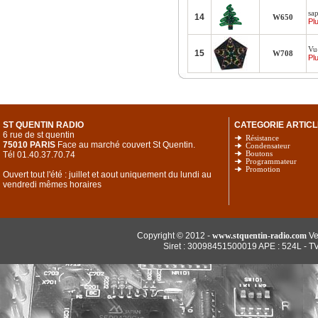
sa
14
W650
Plu
Vu
15
W708
Plu
ST QUENTIN RADIO
CATEGORIE ARTICL
6 rue de st quentin
Résistance
75010 PARIS
Face au marché couvert St Quentin.
Condensateur
Tél 01.40.37.70.74
Boutons
Programmateur
Promotion
Ouvert tout l'été : juillet et aout uniquement du lundi au
vendredi mêmes horaires
Copyright © 2012 -
www.stquentin-radio.com
Ve
Siret : 30098451500019 APE : 524L - T