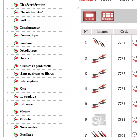
Ch réverbération
Circuit imprimé
Coffret
Condensateur
N°
Images
Code
Connectique
CO
1
Z730
Cordons
Plu
Décolletage
CO
Divers
2
Z733
Plu
Fusibles et protecteur
CO
3
Haut parleurs et filtres
Z737
Plu
Interrupteur
CO
4
Z734
Kits
Plu
Le soudage
CO
5
Z736
Librairie
Plu
Mesure
CO
6
Module
ZS12
Plu
Nouveautés
CO
Outillage
7
ZS02