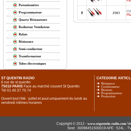
Plu
Potentiomètre
CO
Programmateur
8
ZS03
Plu
Quartz Résonateurs
Radiateur Ventilateur
Relais
Résistance
Semi-conducteur
Transformateur
Tubes électroniques
ST QUENTIN RADIO
CATEGORIE ARTICL
6 rue de st quentin
Résistance
75010 PARIS
Face au marché couvert St Quentin.
Condensateur
Tél 01.40.37.70.74
Boutons
Programmateur
Promotion
Ouvert tout l'été : juillet et aout uniquement du lundi au
vendredi mêmes horaires
Copyright © 2012 -
www.stquentin-radio.com
Ve
Siret : 30098451500019 APE : 524L - T