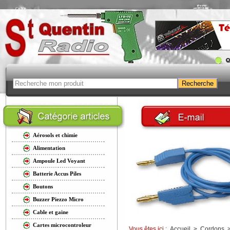
Aérosols et chimie
Alimentation
Ampoule Led Voyant
Batterie Accus Piles
Boutons
Buzzer Piezzo Micro
Cable et gaine
Cartes microcontroleur
Vous êtes ici :
Accueil
>
Cordons