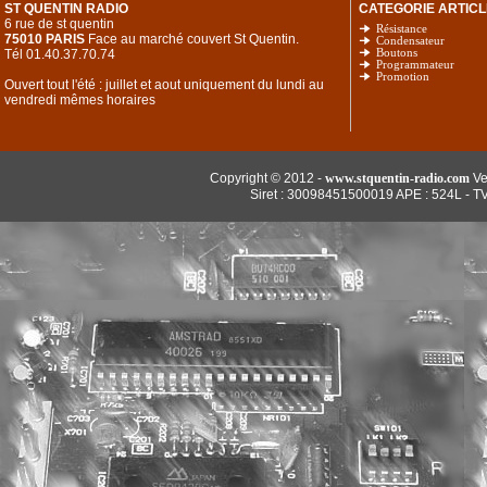
ST QUENTIN RADIO
CATEGORIE ARTICL
6 rue de st quentin
Résistance
75010 PARIS
Face au marché couvert St Quentin.
Condensateur
Tél 01.40.37.70.74
Boutons
Programmateur
Promotion
Ouvert tout l'été : juillet et aout uniquement du lundi au
vendredi mêmes horaires
Copyright © 2012 -
www.stquentin-radio.com
Ve
Siret : 30098451500019 APE : 524L - T