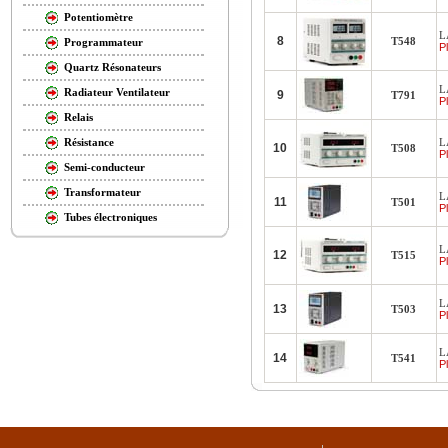
Potentiomètre
L
8
T548
Programmateur
Pl
Quartz Résonateurs
L
Radiateur Ventilateur
9
T791
Pl
Relais
L
Résistance
10
T508
Pl
Semi-conducteur
Transformateur
L
11
T501
Pl
Tubes électroniques
L
12
T515
Pl
L
13
T503
Pl
L
14
T541
Pl