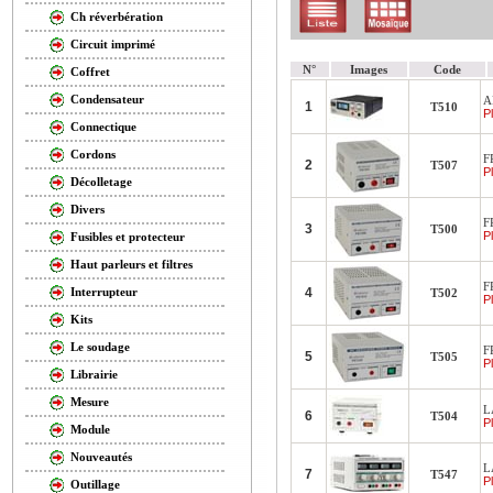
Ch réverbération
Circuit imprimé
N°
Images
Code
Coffret
Condensateur
A
1
T510
Pl
Connectique
Cordons
F
2
T507
Pl
Décolletage
Divers
F
3
T500
Pl
Fusibles et protecteur
Haut parleurs et filtres
F
4
Interrupteur
T502
Pl
Kits
Le soudage
F
5
T505
Pl
Librairie
Mesure
L
6
T504
Pl
Module
Nouveautés
L
7
T547
Pl
Outillage