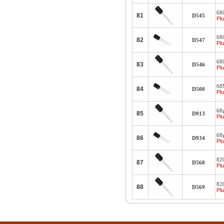
68
81
D545
Plu
68
82
D547
Plu
68
83
D546
Plu
68
84
D500
Plu
68
85
D913
Plu
68
86
D934
Plu
82
87
D568
Plu
82
88
D569
Plu