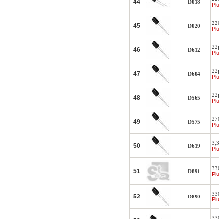
44
D018
Plu
22
45
D020
Plu
22
46
D612
Plu
22
47
D604
Plu
22
48
D565
Plu
27
49
D575
Plu
3,
50
D619
Plu
33
51
D891
Plu
33
52
D890
Plu
33