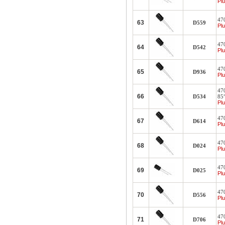
Plu
47
63
D559
Plu
47
64
D542
Plu
47
65
D936
Plu
47
66
D534
85
Plu
47
67
D614
Plu
47
68
D024
Plu
47
69
D025
Plu
47
70
D556
Plu
47
71
D706
Plu