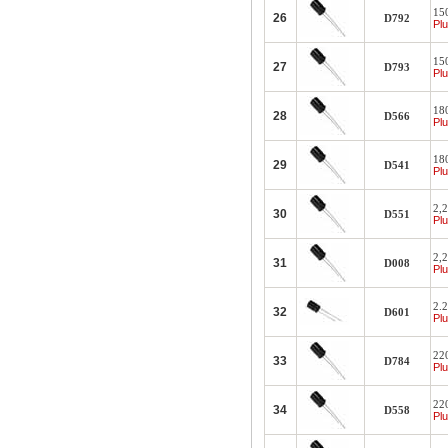
15
26
D792
Plu
15
27
D793
Plu
18
28
D566
Plu
18
29
D541
Plu
2,
30
D551
Plu
2,
31
D008
Plu
2.
32
D601
Plu
22
33
D784
Plu
22
34
D558
Plu