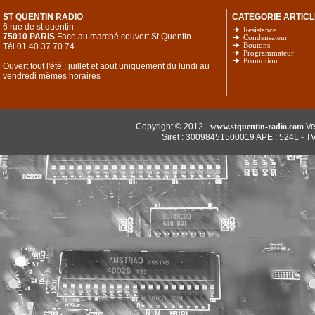
ST QUENTIN RADIO
CATEGORIE ARTICL
6 rue de st quentin
Résistance
75010 PARIS
Face au marché couvert St Quentin.
Condensateur
Tél 01.40.37.70.74
Boutons
Programmateur
Promotion
Ouvert tout l'été : juillet et aout uniquement du lundi au
vendredi mêmes horaires
Copyright © 2012 -
www.stquentin-radio.com
Ve
Siret : 30098451500019 APE : 524L - T