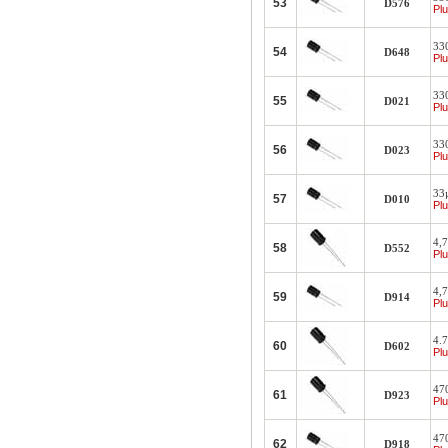
53
D576
Plu
33
54
D648
Plu
33
55
D021
Plu
33
56
D023
Plu
33
57
D010
Plu
4,
58
D552
Plu
4,
59
D914
Plu
4.
60
D602
Plu
47
61
D923
Plu
470
62
D918