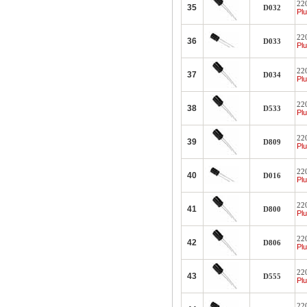
22
35
D032
Plu
22
36
D033
Plu
22
37
D034
Plu
22
38
D533
Plu
22
39
D809
Plu
22
40
D016
Plu
22
41
D800
Plu
22
42
D806
Plu
22
43
D555
Plu
22