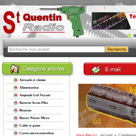
Aérosols et chimie
Alimentation
Ampoule Led Voyant
Batterie Accus Piles
Boutons
Buzzer Piezzo Micro
Cable et gaine
Cartes microcontroleur
Vous êtes ici :
Accueil
>
Condensat