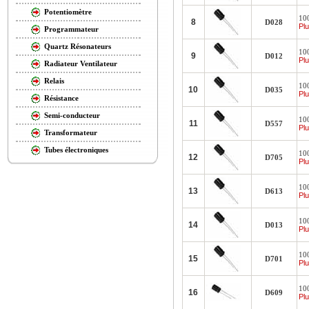
Potentiomètre
10
8
D028
Plu
Programmateur
Quartz Résonateurs
10
9
D012
Plu
Radiateur Ventilateur
Relais
10
10
D035
Plu
Résistance
Semi-conducteur
10
11
D557
Plu
Transformateur
Tubes électroniques
10
12
D705
Plu
10
13
D613
Plu
10
14
D013
Plu
10
15
D701
Plu
10
16
D609
Plu