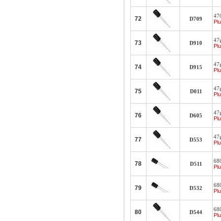
47
72
D709
Plu
47
73
D910
Plu
47
74
D915
Plu
47
75
D011
Plu
47
76
D605
Plu
47
77
D553
Plu
68
78
D511
Plu
68
79
D532
Plu
68
80
D544
Plu