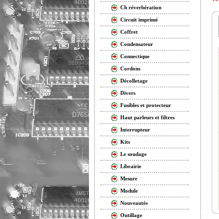
Ch réverbération
Circuit imprimé
Coffret
Condensateur
Connectique
Cordons
Décolletage
Divers
Fusibles et protecteur
Haut parleurs et filtres
Interrupteur
Kits
Le soudage
Librairie
Mesure
Module
Nouveautés
Outillage