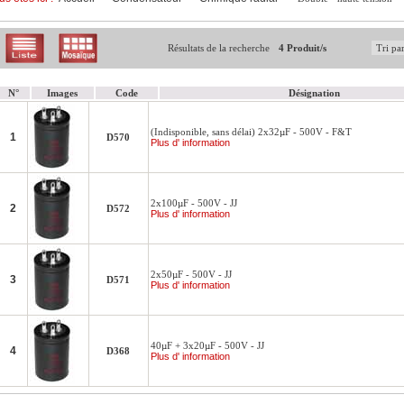
Résultats de la recherche
4 Produit/s
N°
Images
Code
Désignation
(Indisponible, sans délai) 2x32µF - 500V - F&T
1
D570
Plus d' information
2x100µF - 500V - JJ
2
D572
Plus d' information
2x50µF - 500V - JJ
3
D571
Plus d' information
40µF + 3x20µF - 500V - JJ
4
D368
Plus d' information