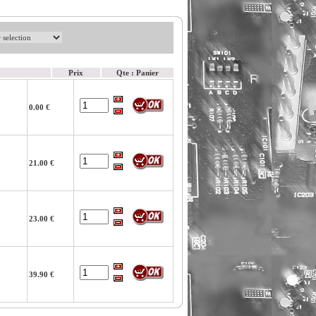
Prix
Qte : Panier
0.00 €
21.00 €
23.00 €
39.90 €