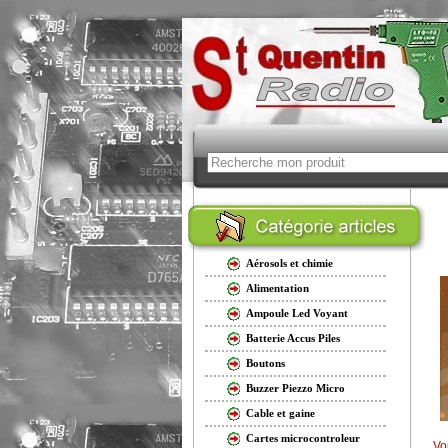
Aérosols et chimie
Alimentation
Ampoule Led Voyant
Batterie Accus Piles
Boutons
Buzzer Piezzo Micro
Cable et gaine
Cartes microcontroleur
Vo