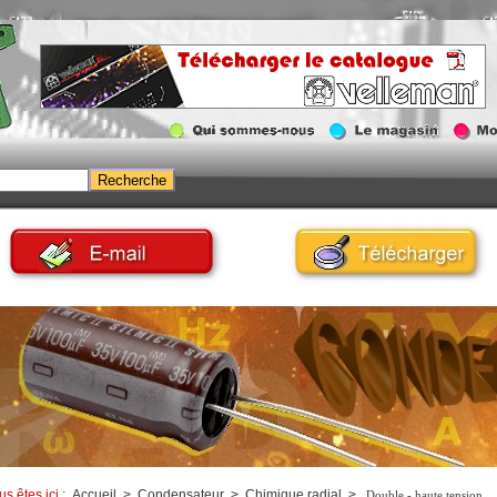
us êtes ici :
Accueil
>
Condensateur
>
Chimique radial
>
Double - haute tension