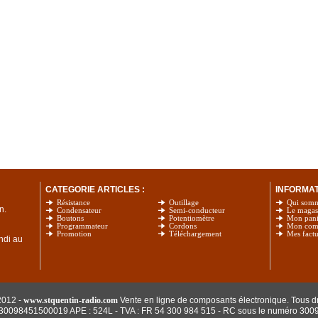
CATEGORIE ARTICLES :
INFORMATI
Résistance
Outillage
Qui som
n.
Condensateur
Semi-conducteur
Le magas
Boutons
Potentiomètre
Mon pani
Programmateur
Cordons
Mon com
Promotion
Téléchargement
Mes factu
undi au
2012 -
www.stquentin-radio.com
Vente en ligne de composants électronique. Tous dr
: 30098451500019 APE : 524L - TVA : FR 54 300 984 515
- RC sous le numéro 300