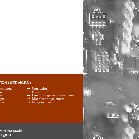
ON / SERVICES :
mes-nous
Connexion
in
E-mail
er
Condition générales de vente
pte
Modalités de paiement
res
Nos garanties
oits réservés.
984515