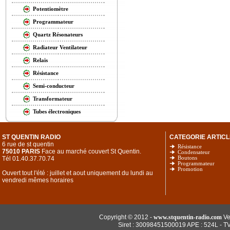
Potentiomètre
Programmateur
Quartz Résonateurs
Radiateur Ventilateur
Relais
Résistance
Semi-conducteur
Transformateur
Tubes électroniques
ST QUENTIN RADIO
CATEGORIE ARTICL
6 rue de st quentin
Résistance
75010 PARIS
Face au marché couvert St Quentin.
Condensateur
Tél 01.40.37.70.74
Boutons
Programmateur
Promotion
Ouvert tout l'été : juillet et aout uniquement du lundi au
vendredi mêmes horaires
Copyright © 2012 -
www.stquentin-radio.com
Ve
Siret : 30098451500019 APE : 524L - T