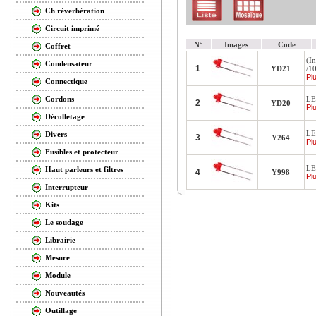
Ch réverbération
Circuit imprimé
N°
Images
Code
Coffret
(In
Condensateur
1
YD21
/1
Plu
Connectique
LE
Cordons
2
YD20
Plu
Décolletage
LE
Divers
3
Y264
Plu
Fusibles et protecteur
LE
Haut parleurs et filtres
4
Y998
Plu
Interrupteur
Kits
Le soudage
Librairie
Mesure
Module
Nouveautés
Outillage