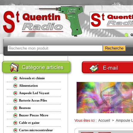
Aérosols et chimie
Alimentation
Ampoule Led Voyant
Batterie Accus Piles
Boutons
Buzzer Piezzo Micro
Vous êtes ici :
Accueil
>
Ampoule L
Cable et gaine
Cartes microcontroleur