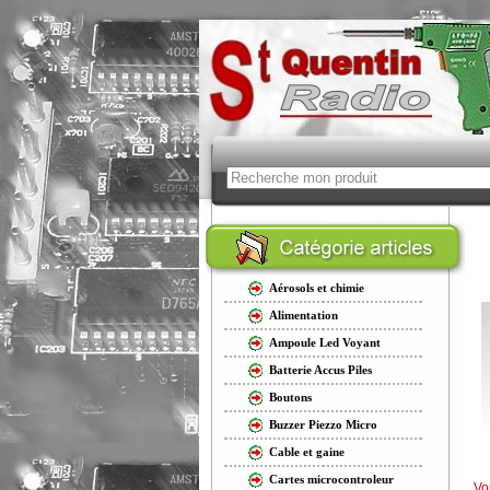
Aérosols et chimie
Alimentation
Ampoule Led Voyant
Batterie Accus Piles
Boutons
Buzzer Piezzo Micro
Cable et gaine
Cartes microcontroleur
Vo