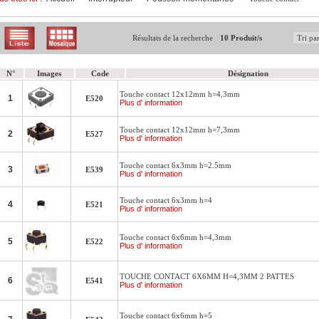
Résultats de la recherche
10 Produit/s
N°
Images
Code
Désignation
Touche contact 12x12mm h=4,3mm
1
E520
Plus d' information
Touche contact 12x12mm h=7,3mm
2
E527
Plus d' information
Touche contact 6x3mm h=2.5mm
3
E539
Plus d' information
Touche contact 6x3mm h=4
4
E521
Plus d' information
Touche contact 6x6mm h=4,3mm
5
E522
Plus d' information
TOUCHE CONTACT 6X6MM H=4,3MM 2 PATTES
6
E541
Plus d' information
Touche contact 6x6mm h=5