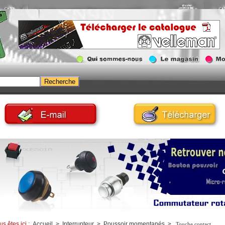
us êtes ici :
Accueil
>
Interrupteur
>
Poussoir momentanés
>
Touche contact