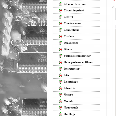
Ch réverbération
Circuit imprimé
Coffret
Condensateur
Connectique
Cordons
Décolletage
Divers
Fusibles et protecteur
Haut parleurs et filtres
Interrupteur
Kits
Le soudage
Librairie
Mesure
Module
Nouveautés
Outillage