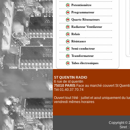
Potentiomètre
Programmateur
Quartz Résonateurs
Radiateur Ventilateur
Relais
Résistance
Semi-conducteur
Transformateur
Tubes électroniques
ST QUENTIN RADIO
6 rue de st quentin
75010 PARIS
Face au marché couvert St Quenti
Tél 01.40.37.70.74
Ouvert tout l'été : juillet et aout uniquement du l
vendredi mêmes horaires
Copyright © 
Siret 