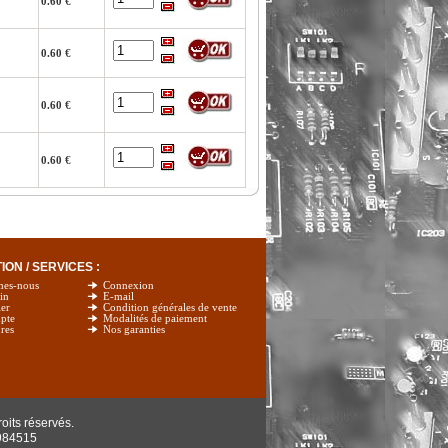
0.60 €
0.60 €
0.60 €
0.60 €
ON / SERVICES :
mes-nous
Connexion
in
E-mail
er
Condition générales de vente
pte
Modalités de paiement
res
Nos garanties
oits réservés.
984515