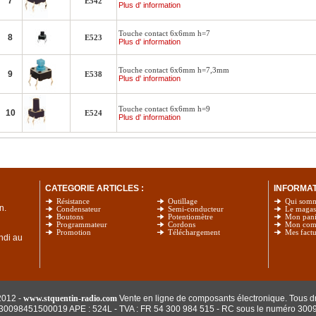
7
E542
Plus d' information
Touche contact 6x6mm h=7
8
E523
Plus d' information
Touche contact 6x6mm h=7,3mm
9
E538
Plus d' information
Touche contact 6x6mm h=9
10
E524
Plus d' information
CATEGORIE ARTICLES :
INFORMATI
Résistance
Outillage
Qui som
n.
Condensateur
Semi-conducteur
Le magas
Boutons
Potentiomètre
Mon pani
Programmateur
Cordons
Mon com
Promotion
Téléchargement
Mes factu
undi au
2012 -
www.stquentin-radio.com
Vente en ligne de composants électronique. Tous dr
: 30098451500019 APE : 524L - TVA : FR 54 300 984 515
- RC sous le numéro 300