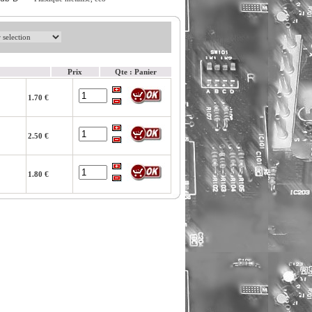
Prix
Qte : Panier
1.70 €
2.50 €
1.80 €