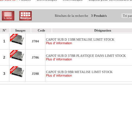
Résultats de la recherche
3 Produit/s
N°
Images
Code
Désignation
CAPOT SUB D 15BR METALISE LIMIT STOCK
1
J704
Plus d' information
CAPOT SUB D 37BR PLASTIQUE DANS LIMIT STOCK
2
J706
Plus d' information
CAPOT SUB D 9BR METALISE LIMIT STOCK
3
J598
Plus d' information