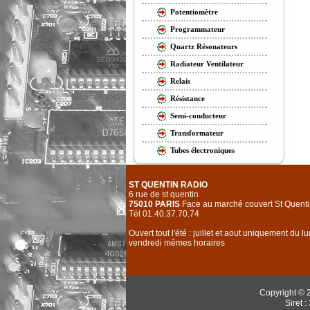
Potentiomètre
Programmateur
Quartz Résonateurs
Radiateur Ventilateur
Relais
Résistance
Semi-conducteur
Transformateur
Tubes électroniques
ST QUENTIN RADIO
6 rue de st quentin
75010 PARIS
Face au marché couvert St Quenti
Tél 01.40.37.70.74
Ouvert tout l'été : juillet et aout uniquement du l
vendredi mêmes horaires
Copyright © 
Siret 