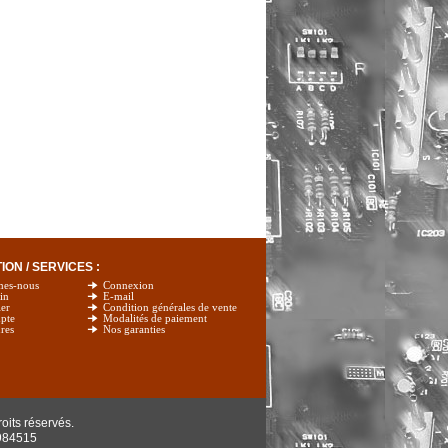
ON / SERVICES :
mes-nous
Connexion
in
E-mail
er
Condition générales de vente
pte
Modalités de paiement
res
Nos garanties
oits réservés.
984515