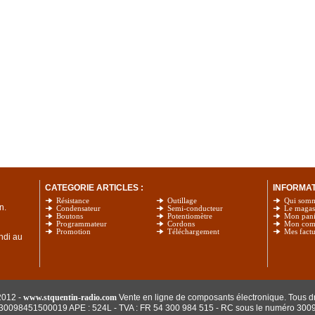
CATEGORIE ARTICLES :
INFORMATI
Résistance
Outillage
Qui som
n.
Condensateur
Semi-conducteur
Le magas
Boutons
Potentiomètre
Mon pani
Programmateur
Cordons
Mon com
Promotion
Téléchargement
Mes factu
undi au
2012 -
www.stquentin-radio.com
Vente en ligne de composants électronique. Tous dr
: 30098451500019 APE : 524L - TVA : FR 54 300 984 515
- RC sous le numéro 300