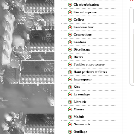
Ch réverbération
Circuit imprimé
Coffret
Condensateur
Connectique
Cordons
Décolletage
Divers
Fusibles et protecteur
Haut parleurs et filtres
Interrupteur
Kits
Le soudage
Librairie
Mesure
Module
Nouveautés
Outillage