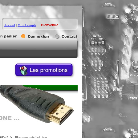
Accueil
|
Mon Compte
Bienvenue
Sub-D
>
Plastique métalisé, éco