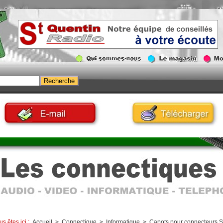
us êtes ici :
Accueil
>
Connectique
>
Informatique
>
Capots pour connecteurs 