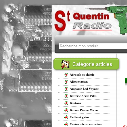
Aérosols et chimie
Alimentation
Ampoule Led Voyant
Batterie Accus Piles
Boutons
Buzzer Piezzo Micro
Cable et gaine
Cartes microcontroleur
Vo