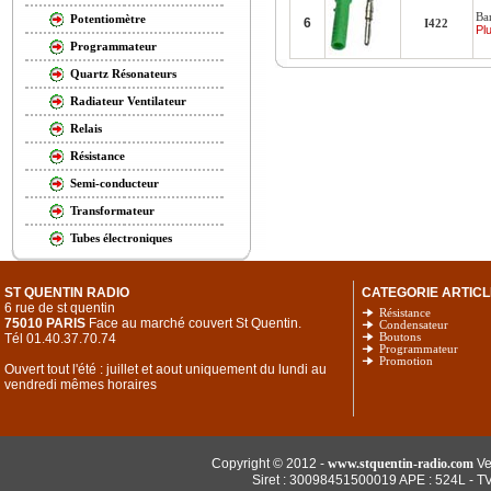
Ba
Potentiomètre
6
I422
Plu
Programmateur
Quartz Résonateurs
Radiateur Ventilateur
Relais
Résistance
Semi-conducteur
Transformateur
Tubes électroniques
ST QUENTIN RADIO
CATEGORIE ARTICL
6 rue de st quentin
Résistance
75010 PARIS
Face au marché couvert St Quentin.
Condensateur
Tél 01.40.37.70.74
Boutons
Programmateur
Promotion
Ouvert tout l'été : juillet et aout uniquement du lundi au
vendredi mêmes horaires
Copyright © 2012 -
www.stquentin-radio.com
Ve
Siret : 30098451500019 APE : 524L - T