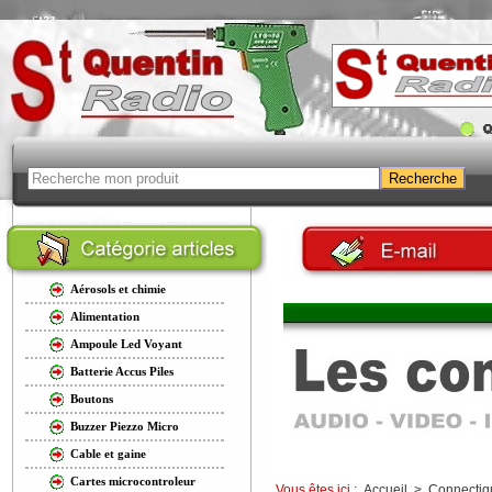
Aérosols et chimie
Alimentation
Ampoule Led Voyant
Batterie Accus Piles
Boutons
Buzzer Piezzo Micro
Cable et gaine
Cartes microcontroleur
Vous êtes ici :
Accueil
>
Connectiq