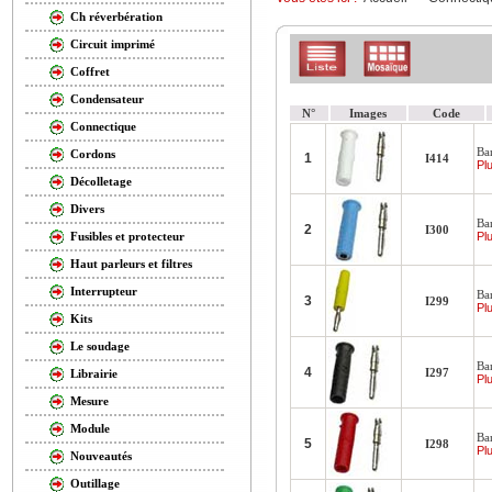
Ch réverbération
Circuit imprimé
Coffret
Condensateur
N°
Images
Code
Connectique
Ba
Cordons
1
I414
Plu
Décolletage
Divers
Ba
2
I300
Plu
Fusibles et protecteur
Haut parleurs et filtres
Interrupteur
Ba
3
I299
Plu
Kits
Le soudage
Ba
4
I297
Librairie
Plu
Mesure
Module
Ba
5
I298
Plu
Nouveautés
Outillage