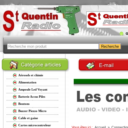
Aérosols et chimie
Alimentation
Ampoule Led Voyant
Batterie Accus Piles
Boutons
Buzzer Piezzo Micro
Cable et gaine
Cartes microcontroleur
Vous êtes ici :
Accueil
>
Connectiq