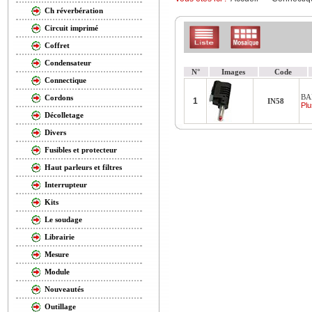
Ch réverbération
Circuit imprimé
Coffret
Condensateur
N°
Images
Code
Connectique
BA
Cordons
1
IN58
Plu
Décolletage
Divers
Fusibles et protecteur
Haut parleurs et filtres
Interrupteur
Kits
Le soudage
Librairie
Mesure
Module
Nouveautés
Outillage