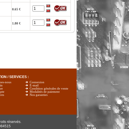
0.65 €
1.80 €
ON / SERVICES :
mes-nous
Connexion
in
E-mail
er
Condition générales de vente
pte
Modalités de paiement
res
Nos garanties
oits réservés.
984515