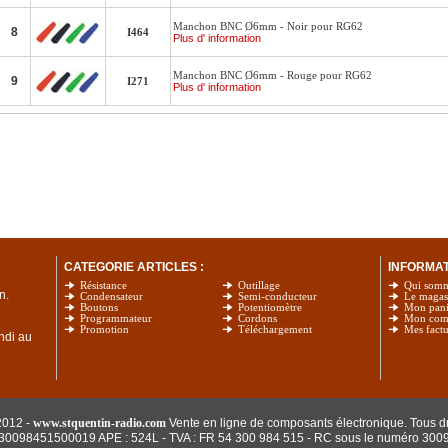
Manchon BNC Ø6mm - Noir pour RG62
8
I464
Plus d' information
Manchon BNC Ø6mm - Rouge pour RG62
9
I271
Plus d' information
CATEGORIE ARTICLES :
INFORMATI
Résistance
Outillage
Qui som
n.
Condensateur
Semi-conducteur
Le magas
Boutons
Potentiomètre
Mon pani
Programmateur
Cordons
Mon com
Promotion
Téléchargement
Mes factu
undi au
2012 -
www.stquentin-radio.com
Vente en ligne de composants électronique. Tous dr
: 30098451500019 APE : 524L - TVA : FR 54 300 984 515
- RC sous le numéro 300