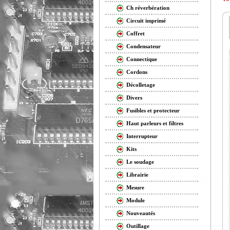
Ch réverbération
Circuit imprimé
Coffret
Condensateur
Connectique
Cordons
Décolletage
Divers
Fusibles et protecteur
Haut parleurs et filtres
Interrupteur
Kits
Le soudage
Librairie
Mesure
Module
Nouveautés
Outillage