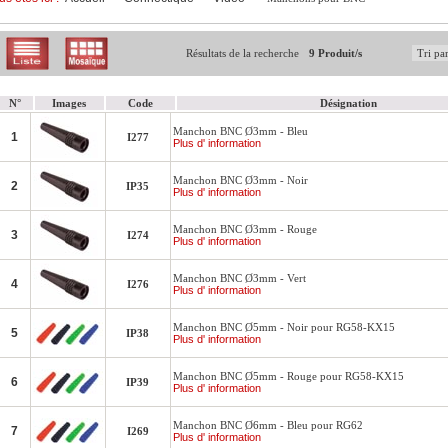
Résultats de la recherche
9 Produit/s
N°
Images
Code
Désignation
Manchon BNC Ø3mm - Bleu
1
I277
Plus d' information
Manchon BNC Ø3mm - Noir
2
IP35
Plus d' information
Manchon BNC Ø3mm - Rouge
3
I274
Plus d' information
Manchon BNC Ø3mm - Vert
4
I276
Plus d' information
Manchon BNC Ø5mm - Noir pour RG58-KX15
5
IP38
Plus d' information
Manchon BNC Ø5mm - Rouge pour RG58-KX15
6
IP39
Plus d' information
Manchon BNC Ø6mm - Bleu pour RG62
7
I269
Plus d' information