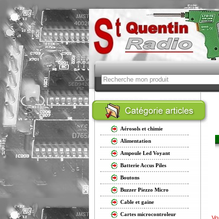
Aérosols et chimie
Alimentation
Ampoule Led Voyant
Batterie Accus Piles
Boutons
Buzzer Piezzo Micro
Cable et gaine
Cartes microcontroleur
Vo