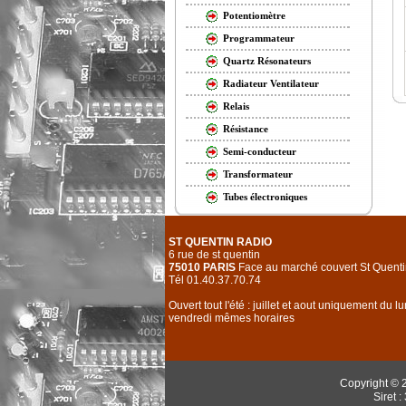
Potentiomètre
Programmateur
Quartz Résonateurs
Radiateur Ventilateur
Relais
Résistance
Semi-conducteur
Transformateur
Tubes électroniques
ST QUENTIN RADIO
6 rue de st quentin
75010 PARIS
Face au marché couvert St Quenti
Tél 01.40.37.70.74
Ouvert tout l'été : juillet et aout uniquement du l
vendredi mêmes horaires
Copyright © 
Siret 