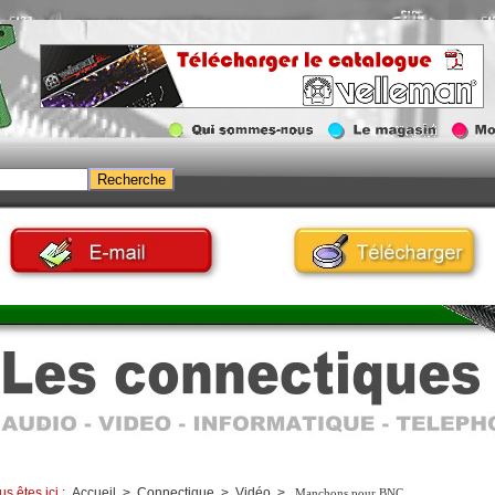
us êtes ici :
Accueil
>
Connectique
>
Vidéo
>
Manchons pour BNC