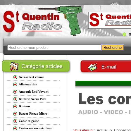
Aérosols et chimie
Alimentation
Ampoule Led Voyant
Batterie Accus Piles
Boutons
Buzzer Piezzo Micro
Cable et gaine
Cartes microcontroleur
Vous êtes ici :
Accueil
>
Connectiq