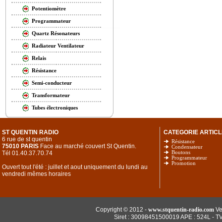
Potentiomètre
Programmateur
Quartz Résonateurs
Radiateur Ventilateur
Relais
Résistance
Semi-conducteur
Transformateur
Tubes électroniques
ST QUENTIN RADIO
CATEGORIE ARTICL
6 rue de st quentin
Résistance
75010 PARIS
Face au marché couvert St Quentin.
Condensateur
Tél 01.40.37.70.74
Boutons
Programmateur
Promotion
Ouvert tout l'été : juillet et aout uniquement du lundi au
vendredi mêmes horaires
Copyright © 2012 -
www.stquentin-radio.com
Ve
Siret : 30098451500019 APE : 524L - T