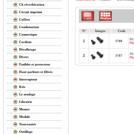
Ch réverbération
Circuit imprimé
Coffret
Condensateur
N°
Images
Code
Connectique
PA
1
J708
Cordons
Plu
Décolletage
PA
2
J707
Divers
Plu
Fusibles et protecteur
Haut parleurs et filtres
Interrupteur
Kits
Le soudage
Librairie
Mesure
Module
Nouveautés
Outillage