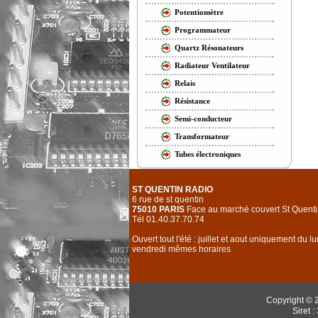
Potentiomètre
Programmateur
Quartz Résonateurs
Radiateur Ventilateur
Relais
Résistance
Semi-conducteur
Transformateur
Tubes électroniques
ST QUENTIN RADIO
6 rue de st quentin
75010 PARIS
Face au marché couvert St Quenti
Tél 01.40.37.70.74
Ouvert tout l'été : juillet et aout uniquement du l
vendredi mêmes horaires
Copyright © 
Siret 