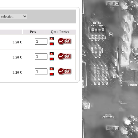
Prix
Qte : Panier
3.50 €
3.50 €
3.20 €