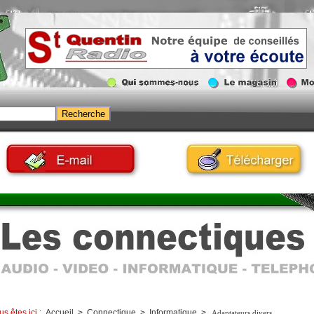
us êtes ici :
Accueil
>
Connectique
>
Informatique
>
Adaptateurs divers