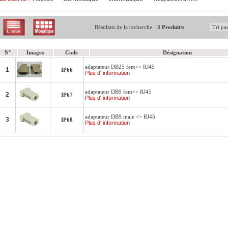
Résultats de la recherche
3 Produit/s
N°
Images
Code
Désignation
adaptateur DB25 fem<> RJ45
1
IP66
Plus d' information
adaptateur DB9 fem<> RJ45
2
IP67
Plus d' information
adaptateur DB9 male <> RJ45
3
IP68
Plus d' information