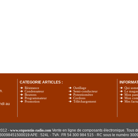
CATEGORIE ARTICLES :
INFORMATI
Résistance
Outillage
Qui som
n.
Condensateur
Semi-conducteur
Le magas
Boutons
Potentiomètre
Mon pani
Programmateur
Cordons
Mon com
Promotion
Téléchargement
Mes factu
undi au
2012 -
www.stquentin-radio.com
Vente en ligne de composants électronique. Tous dr
: 30098451500019 APE : 524L - TVA : FR 54 300 984 515
- RC sous le numéro 300