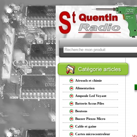
Aérosols et chimie
Alimentation
Ampoule Led Voyant
Batterie Accus Piles
Boutons
Buzzer Piezzo Micro
Cable et gaine
Cartes microcontroleur
Vo