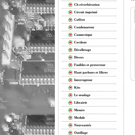
Ch réverbération
Circuit imprimé
Coffret
Condensateur
Connectique
Cordons
Décolletage
Divers
Fusibles et protecteur
Haut parleurs et filtres
Interrupteur
Kits
Le soudage
Librairie
Mesure
Module
Nouveautés
Outillage