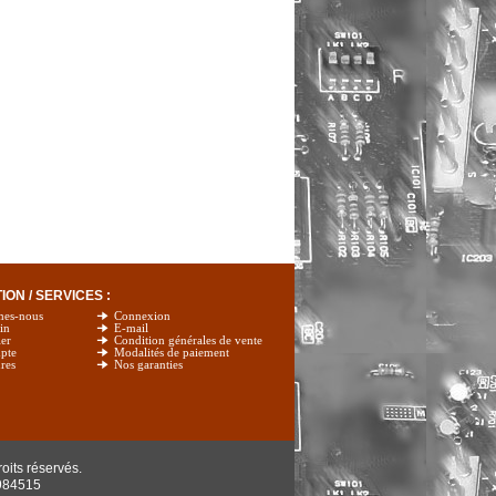
ON / SERVICES :
mes-nous
Connexion
in
E-mail
er
Condition générales de vente
pte
Modalités de paiement
res
Nos garanties
oits réservés.
984515