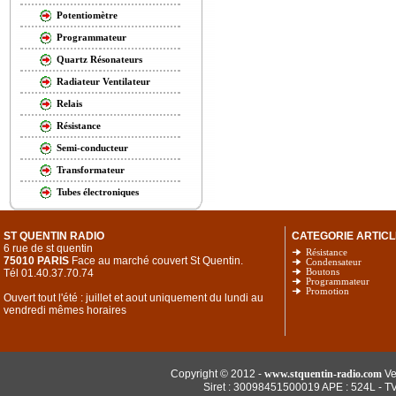
Potentiomètre
Programmateur
Quartz Résonateurs
Radiateur Ventilateur
Relais
Résistance
Semi-conducteur
Transformateur
Tubes électroniques
ST QUENTIN RADIO
CATEGORIE ARTICL
6 rue de st quentin
Résistance
75010 PARIS
Face au marché couvert St Quentin.
Condensateur
Tél 01.40.37.70.74
Boutons
Programmateur
Promotion
Ouvert tout l'été : juillet et aout uniquement du lundi au
vendredi mêmes horaires
Copyright © 2012 -
www.stquentin-radio.com
Ve
Siret : 30098451500019 APE : 524L - T