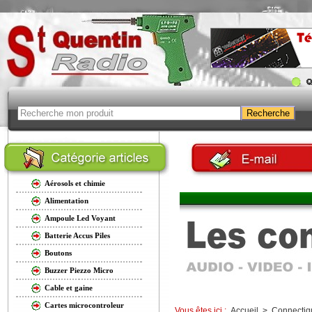
Aérosols et chimie
Alimentation
Ampoule Led Voyant
Batterie Accus Piles
Boutons
Buzzer Piezzo Micro
Cable et gaine
Cartes microcontroleur
Vous êtes ici :
Accueil
>
Connectiq