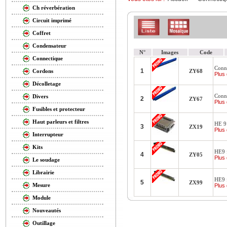
Ch réverbération
Circuit imprimé
Coffret
Condensateur
N°
Images
Code
Connectique
Conne
1
ZY68
Cordons
Plus 
Décolletage
Conne
Divers
2
ZY67
Plus 
Fusibles et protecteur
Haut parleurs et filtres
HE 9 
3
ZX19
Plus 
Interrupteur
Kits
HE9 f
4
ZY05
Plus 
Le soudage
Librairie
HE9 f
5
ZX99
Mesure
Plus 
Module
Nouveautés
Outillage