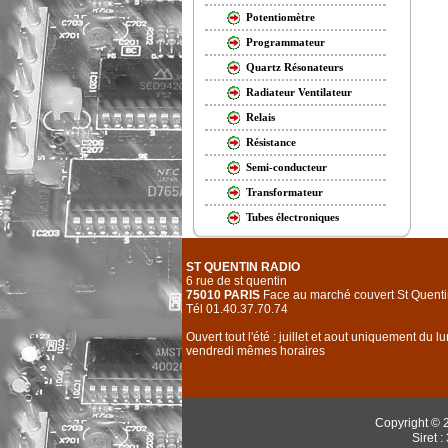
Potentiomètre
Programmateur
Quartz Résonateurs
Radiateur Ventilateur
Relais
Résistance
Semi-conducteur
Transformateur
Tubes électroniques
ST QUENTIN RADIO
6 rue de st quentin
75010 PARIS
Face au marché couvert St Quenti
Tél 01.40.37.70.74
Ouvert tout l'été : juillet et aout uniquement du l
vendredi mêmes horaires
Copyright © 
Siret 