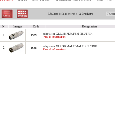
Résultats de la recherche
2 Produit/s
N°
Images
Code
Désignation
adaptateur XLR 3B FEM/FEM NEUTRIK
1
IS29
Plus d' information
adaptateur XLR 3B MALE/MALE NEUTRIK
2
IS28
Plus d' information