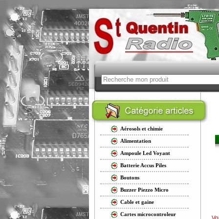
Aérosols et chimie
Alimentation
Ampoule Led Voyant
Batterie Accus Piles
Boutons
Buzzer Piezzo Micro
Cable et gaine
Cartes microcontroleur
Vo