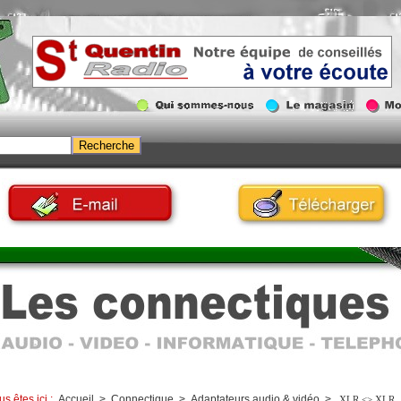
us êtes ici :
Accueil
>
Connectique
>
Adaptateurs audio & vidéo
>
XLR <> XLR