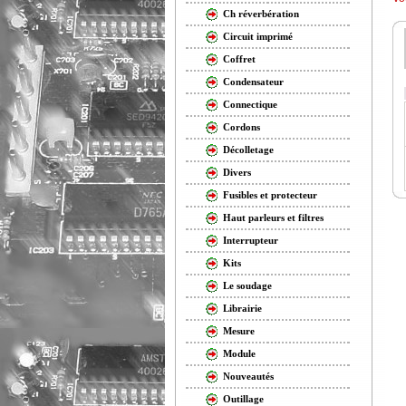
Ch réverbération
Circuit imprimé
Coffret
Condensateur
Connectique
Cordons
Décolletage
Divers
Fusibles et protecteur
Haut parleurs et filtres
Interrupteur
Kits
Le soudage
Librairie
Mesure
Module
Nouveautés
Outillage