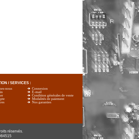
ON / SERVICES :
mes-nous
Connexion
in
E-mail
er
Condition générales de vente
pte
Modalités de paiement
res
Nos garanties
oits réservés.
984515