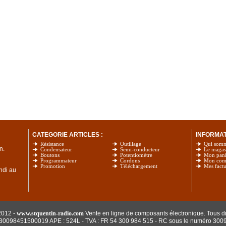
CATEGORIE ARTICLES :
INFORMATI
Résistance
Outillage
Qui som
n.
Condensateur
Semi-conducteur
Le magas
Boutons
Potentiomètre
Mon pani
Programmateur
Cordons
Mon com
Promotion
Téléchargement
Mes factu
undi au
2012 -
www.stquentin-radio.com
Vente en ligne de composants électronique. Tous dr
: 30098451500019 APE : 524L - TVA : FR 54 300 984 515
- RC sous le numéro 300