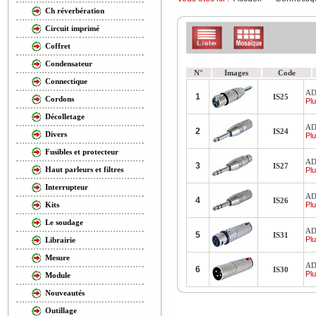
Ch réverbération
Circuit imprimé
Coffret
Condensateur
N°
Images
Code
Connectique
AD
1
IS25
Cordons
Plu
Décolletage
AD
2
IS24
Divers
Plu
Fusibles et protecteur
AD
3
IS27
Haut parleurs et filtres
Plu
Interrupteur
AD
4
IS26
Plu
Kits
Le soudage
AD
5
IS31
Plu
Librairie
Mesure
AD
6
IS30
Plu
Module
Nouveautés
Outillage