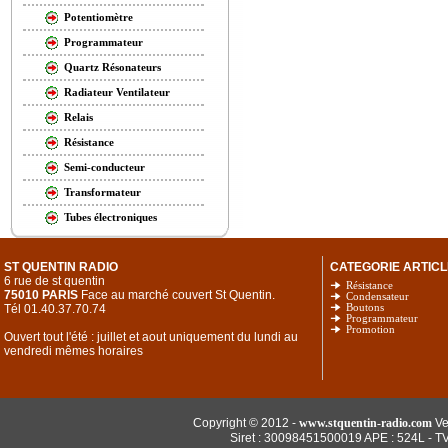
Potentiomètre
Programmateur
Quartz Résonateurs
Radiateur Ventilateur
Relais
Résistance
Semi-conducteur
Transformateur
Tubes électroniques
ST QUENTIN RADIO
CATEGORIE ARTICL
6 rue de st quentin
Résistance
75010 PARIS
Face au marché couvert St Quentin.
Condensateur
Tél 01.40.37.70.74
Boutons
Programmateur
Promotion
Ouvert tout l'été : juillet et aout uniquement du lundi au
vendredi mêmes horaires
Copyright © 2012 -
www.stquentin-radio.com
Ve
Siret : 30098451500019 APE : 524L - T