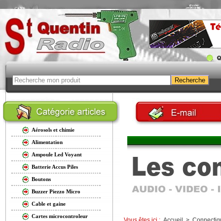
Aérosols et chimie
Alimentation
Ampoule Led Voyant
Batterie Accus Piles
Boutons
Buzzer Piezzo Micro
Cable et gaine
Cartes microcontroleur
Vous êtes ici :
Accueil
>
Connectiq