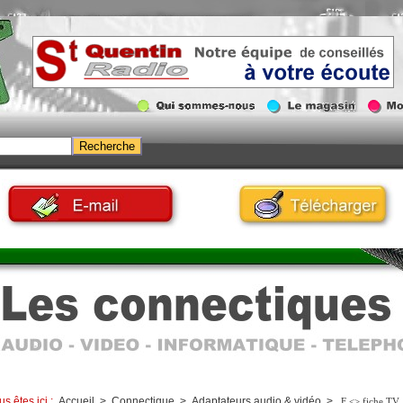
us êtes ici :
Accueil
>
Connectique
>
Adaptateurs audio & vidéo
>
F <> fiche TV