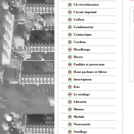
Ch réverbération
Circuit imprimé
Coffret
Condensateur
Connectique
Cordons
Décolletage
Divers
Fusibles et protecteur
Haut parleurs et filtres
Interrupteur
Kits
Le soudage
Librairie
Mesure
Module
Nouveautés
Outillage