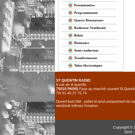
Potentiomètre
Programmateur
Quartz Résonateurs
Radiateur Ventilateur
Relais
Résistance
Semi-conducteur
Transformateur
Tubes électroniques
ST QUENTIN RADIO
6 rue de st quentin
75010 PARIS
Face au marché couvert St Quenti
Tél 01.40.37.70.74
Ouvert tout l'été : juillet et aout uniquement du l
vendredi mêmes horaires
Copyright © 
Siret 