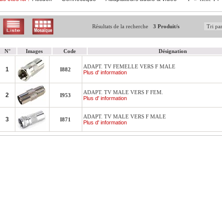
Résultats de la recherche
3 Produit/s
N°
Images
Code
Désignation
ADAPT. TV FEMELLE VERS F MALE
1
I882
Plus d' information
ADAPT. TV MALE VERS F FEM.
2
I953
Plus d' information
ADAPT. TV MALE VERS F MALE
3
I871
Plus d' information