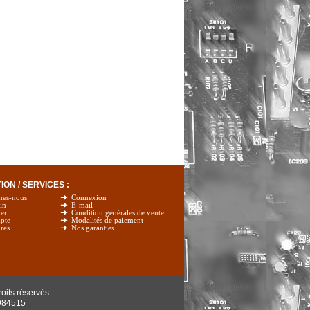
ON / SERVICES :
mes-nous
Connexion
in
E-mail
er
Condition générales de vente
pte
Modalités de paiement
res
Nos garanties
oits réservés.
984515