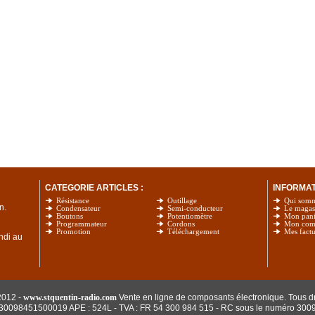
CATEGORIE ARTICLES :
INFORMATI
Résistance
Outillage
Qui som
n.
Condensateur
Semi-conducteur
Le magas
Boutons
Potentiomètre
Mon pani
Programmateur
Cordons
Mon com
Promotion
Téléchargement
Mes factu
undi au
2012 -
www.stquentin-radio.com
Vente en ligne de composants électronique. Tous dr
: 30098451500019 APE : 524L - TVA : FR 54 300 984 515
- RC sous le numéro 300