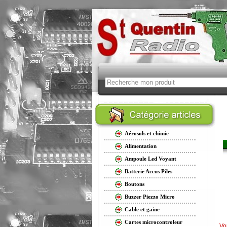
Aérosols et chimie
Alimentation
Ampoule Led Voyant
Batterie Accus Piles
Boutons
Buzzer Piezzo Micro
Cable et gaine
Cartes microcontroleur
Vo