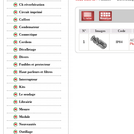
Ch réverbération
Circuit imprimé
Coffret
Condensateur
N°
Images
Code
Connectique
AD
1
IP84
Cordons
Plu
Décolletage
Divers
Fusibles et protecteur
Haut parleurs et filtres
Interrupteur
Kits
Le soudage
Librairie
Mesure
Module
Nouveautés
Outillage