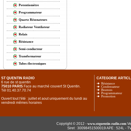
Potentiomètre
Programmateur
Quartz Résonateurs
Radiateur Ventilateur
Relais
Résistance
Semi-conducteur
Transformateur
Tubes électroniques
ST QUENTIN RADIO
CATEGORIE ARTICL
6 rue de st quentin
Résistance
75010 PARIS
Face au marché couvert St Quentin.
Condensateur
Tél 01.40.37.70.74
Boutons
Programmateur
Promotion
Ouvert tout l'été : juillet et aout uniquement du lundi au
vendredi mêmes horaires
Copyright © 2012 -
www.stquentin-radio.com
Ve
Siret : 30098451500019 APE : 524L - T