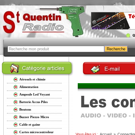
Aérosols et chimie
Alimentation
Ampoule Led Voyant
Batterie Accus Piles
Boutons
Buzzer Piezzo Micro
Cable et gaine
Cartes microcontroleur
Vous êtes ici :
Accueil
>
Connectiq