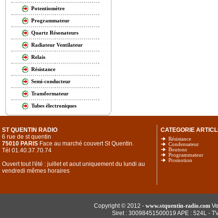
Potentiomètre
Programmateur
Quartz Résonateurs
Radiateur Ventilateur
Relais
Résistance
Semi-conducteur
Transformateur
Tubes électroniques
ST QUENTIN RADIO
CATEGORIE ARTICL
6 rue de st quentin
Résistance
75010 PARIS
Face au marché couvert St Quentin.
Condensateur
Tél 01.40.37.70.74
Boutons
Programmateur
Promotion
Ouvert tout l'été : juillet et aout uniquement du lundi au
vendredi mêmes horaires
Copyright © 2012 -
www.stquentin-radio.com
Ve
Siret : 30098451500019 APE : 524L - T