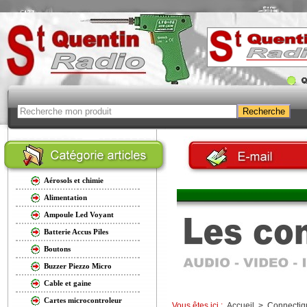
Aérosols et chimie
Alimentation
Ampoule Led Voyant
Batterie Accus Piles
Boutons
Buzzer Piezzo Micro
Cable et gaine
Cartes microcontroleur
Vous êtes ici :
Accueil
>
Connectiq