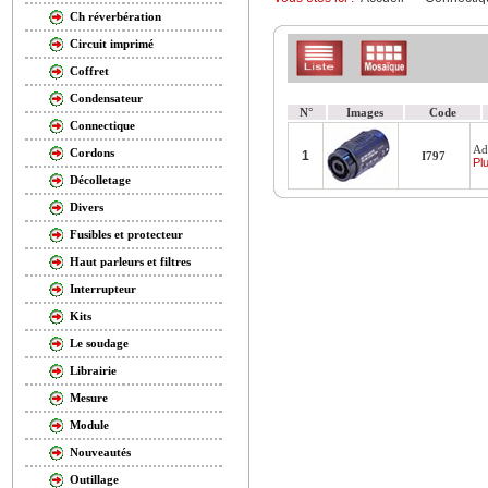
Ch réverbération
Circuit imprimé
Coffret
Condensateur
N°
Images
Code
Connectique
Ad
Cordons
1
I797
Plu
Décolletage
Divers
Fusibles et protecteur
Haut parleurs et filtres
Interrupteur
Kits
Le soudage
Librairie
Mesure
Module
Nouveautés
Outillage