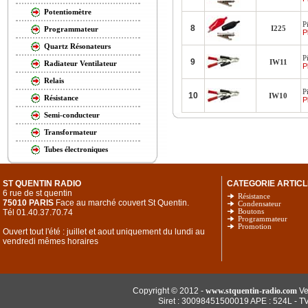
Potentiomètre
P
8
I225
Programmateur
P
Quartz Résonateurs
P
9
IW11
Radiateur Ventilateur
P
Relais
P
10
IW10
Résistance
P
Semi-conducteur
Transformateur
Tubes électroniques
ST QUENTIN RADIO
CATEGORIE ARTICL
6 rue de st quentin
Résistance
75010 PARIS
Face au marché couvert St Quentin.
Condensateur
Tél 01.40.37.70.74
Boutons
Programmateur
Promotion
Ouvert tout l'été : juillet et aout uniquement du lundi au
vendredi mêmes horaires
Copyright © 2012 -
www.stquentin-radio.com
Ve
Siret : 30098451500019 APE : 524L - T