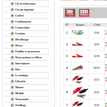
Ch réverbération
Circuit imprimé
Coffret
Condensateur
N°
Images
Code
Connectique
C
1
I743
Cordons
P
Décolletage
P
2
I379
Divers
P
Fusibles et protecteur
P
3
I378
Haut parleurs et filtres
P
Interrupteur
P
4
IW19
I
Kits
P
Le soudage
P
5
I222
P
Librairie
Mesure
P
6
I223
Module
P
Nouveautés
P
7
I224
Outillage
P