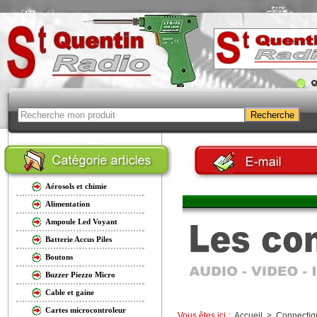
Aérosols et chimie
Alimentation
Ampoule Led Voyant
Batterie Accus Piles
Boutons
Buzzer Piezzo Micro
Cable et gaine
Cartes microcontroleur
Vous êtes ici :
Accueil
>
Connectiq