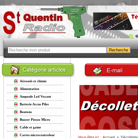
Aérosols et chimie
Alimentation
Ampoule Led Voyant
Batterie Accus Piles
Boutons
Buzzer Piezzo Micro
Cable et gaine
Cartes microcontroleur
Vous êtes ici :
Accueil
>
Décolleta