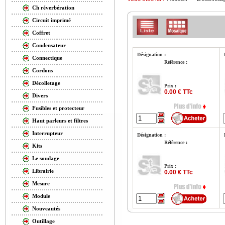
Ch réverbération
Circuit imprimé
Coffret
Condensateur
Désignation :
Connectique
Référence :
Cordons
Décolletage
Prix :
0.00 € TTc
Divers
Fusibles et protecteur
Haut parleurs et filtres
Interrupteur
Désignation :
Référence :
Kits
Le soudage
Prix :
Librairie
0.00 € TTc
Mesure
Module
Nouveautés
Outillage