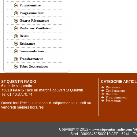
Potentiomètre
Programmateur
Quartz Résonateurs
Radiateur Ventilateur
Relais
Résistance
Semi-conducteur
Transformateur
Tubes électroniques
ST QUENTIN RADIO
CATEGORIE ARTICL
6 rue de st quentin
Résistance
75010 PARIS
Face au marché couvert St Quentin.
Condensateur
Tél 01.40.37.70.74
Boutons
Programmateur
Promotion
Ouvert tout l'été : juillet et aout uniquement du lundi au
vendredi mêmes horaires
Copyright © 2012 -
www.stquentin-radio.com
Ve
Siret : 30098451500019 APE : 524L - T