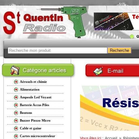
Aérosols et chimie
Alimentation
Ampoule Led Voyant
Batterie Accus Piles
Boutons
Buzzer Piezzo Micro
Cable et gaine
Cartes microcontroleur
Vous êtes ici :
Accueil
>
Résistan