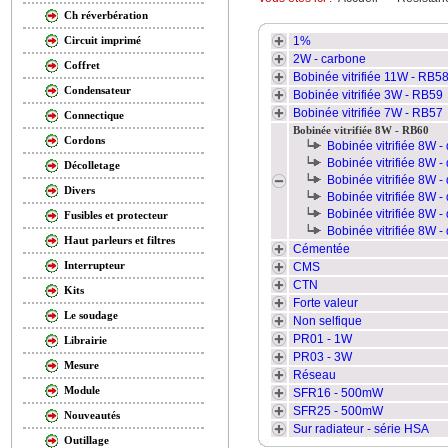
Ch réverbération
1%
Circuit imprimé
2W - carbone
Coffret
Bobinée vitrifiée 11W - RB5
Condensateur
Bobinée vitrifiée 3W - RB59
Bobinée vitrifiée 7W - RB57
Connectique
Bobinée vitrifiée 8W - RB60
Cordons
Bobinée vitrifiée 8W -
Bobinée vitrifiée 8W 
Décolletage
Bobinée vitrifiée 8W -
Divers
Bobinée vitrifiée 8W -
Bobinée vitrifiée 8W -
Fusibles et protecteur
Bobinée vitrifiée 8W -
Haut parleurs et filtres
Cémentée
Interrupteur
CMS
CTN
Kits
Forte valeur
Le soudage
Non selfique
PR01 - 1W
Librairie
PR03 - 3W
Mesure
Réseau
Module
SFR16 - 500mW
SFR25 - 500mW
Nouveautés
Sur radiateur - série HSA
Outillage