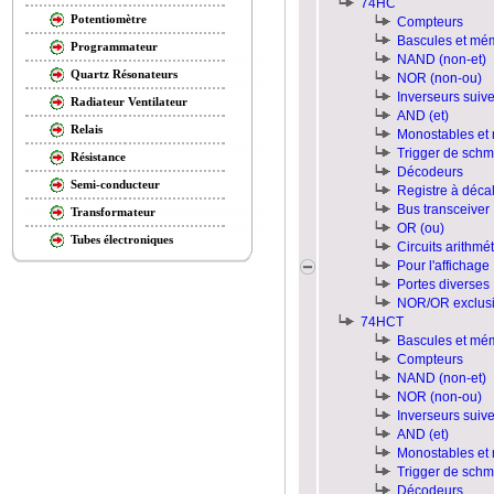
74HC
Potentiomètre
Compteurs
Bascules et mé
Programmateur
NAND (non-et)
Quartz Résonateurs
NOR (non-ou)
Inverseurs suiv
Radiateur Ventilateur
AND (et)
Relais
Monostables et 
Trigger de schmi
Résistance
Décodeurs
Semi-conducteur
Registre à déca
Bus transceiver
Transformateur
OR (ou)
Tubes électroniques
Circuits arithmé
Pour l'affichage
Portes diverses
NOR/OR exclusi
74HCT
Bascules et mé
Compteurs
NAND (non-et)
NOR (non-ou)
Inverseurs suiv
AND (et)
Monostables et 
Trigger de schmi
Décodeurs