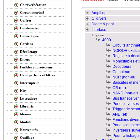
Ch réverbération
Ampli op
Circuit imprimé
CI divers
Coffret
Diode & pont
Condensateur
Interface
Logique
Connectique
4000
Cordons
Circuits arithmé
NOR/OR exclusi
Décolletage
Registre à déca
Divers
Monostables et 
Décodeurs
Fusibles et protecteur
Compteurs
Haut parleurs et filtres
NOR (non-ou)
Bascules et mé
Interrupteur
OR (ou)
Kits
NAND (non-et)
Bus transceiver
Le soudage
Portes diverses
Librairie
Trigger de schmi
AND (et)
Mesure
Fonctions diver
Module
Portes complex
Nouveautés
Inverseurs suiv
Pour l'affichage
Outillage