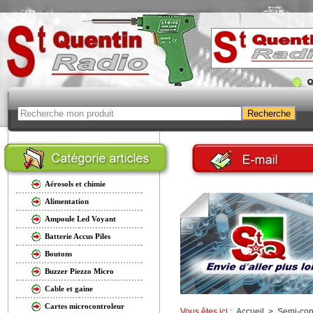
Aérosols et chimie
Alimentation
Ampoule Led Voyant
Batterie Accus Piles
Boutons
Buzzer Piezzo Micro
Cable et gaine
Cartes microcontroleur
Vous êtes ici :
Accueil
>
Semi-con