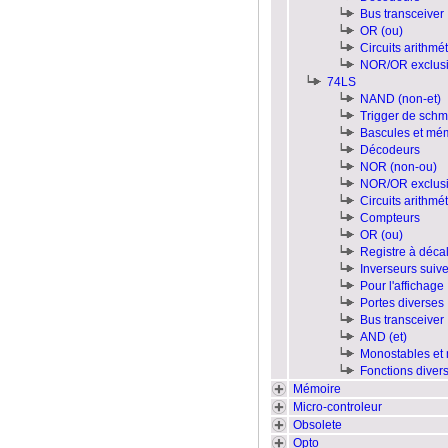
Bus transceiver
OR (ou)
Circuits arithmé
NOR/OR exclusi
74LS
NAND (non-et)
Trigger de schmi
Bascules et mé
Décodeurs
NOR (non-ou)
NOR/OR exclusi
Circuits arithmé
Compteurs
OR (ou)
Registre à déca
Inverseurs suiv
Pour l'affichage
Portes diverses
Bus transceiver
AND (et)
Monostables et 
Fonctions diver
Mémoire
Micro-controleur
Obsolete
Opto