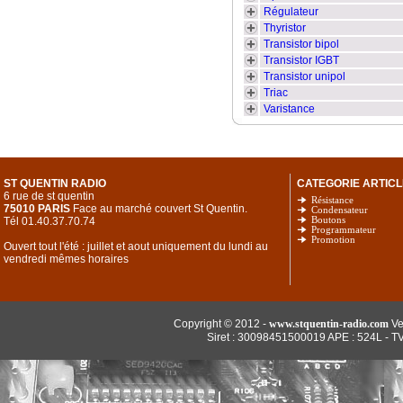
Régulateur
Thyristor
Transistor bipol
Transistor IGBT
Transistor unipol
Triac
Varistance
ST QUENTIN RADIO
CATEGORIE ARTICL
6 rue de st quentin
Résistance
75010 PARIS
Face au marché couvert St Quentin.
Condensateur
Tél 01.40.37.70.74
Boutons
Programmateur
Promotion
Ouvert tout l'été : juillet et aout uniquement du lundi au
vendredi mêmes horaires
Copyright © 2012 -
www.stquentin-radio.com
Ve
Siret : 30098451500019 APE : 524L - T