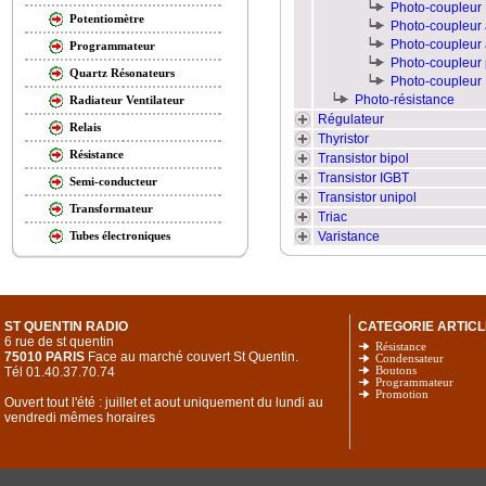
Photo-coupleur L
Potentiomètre
Photo-coupleur 
Photo-coupleur 
Programmateur
Photo-coupleur 
Quartz Résonateurs
Photo-coupleur 
Photo-résistance
Radiateur Ventilateur
Régulateur
Relais
Thyristor
Résistance
Transistor bipol
Transistor IGBT
Semi-conducteur
Transistor unipol
Transformateur
Triac
Varistance
Tubes électroniques
ST QUENTIN RADIO
CATEGORIE ARTICL
6 rue de st quentin
Résistance
75010 PARIS
Face au marché couvert St Quentin.
Condensateur
Tél 01.40.37.70.74
Boutons
Programmateur
Promotion
Ouvert tout l'été : juillet et aout uniquement du lundi au
vendredi mêmes horaires