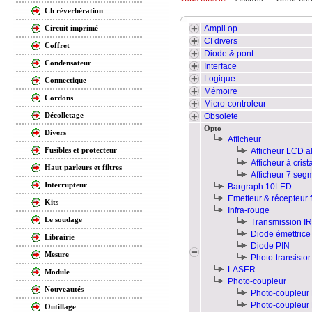
Ch réverbération
Ampli op
Circuit imprimé
CI divers
Coffret
Diode & pont
Condensateur
Interface
Logique
Connectique
Mémoire
Cordons
Micro-controleur
Décolletage
Obsolete
Opto
Divers
Afficheur
Fusibles et protecteur
Afficheur LCD 
Afficheur à crist
Haut parleurs et filtres
Afficheur 7 se
Interrupteur
Bargraph 10LED
Emetteur & récepteur f
Kits
Infra-rouge
Le soudage
Transmission IR
Diode émettrice 
Librairie
Diode PIN
Mesure
Photo-transistor
LASER
Module
Photo-coupleur
Nouveautés
Photo-coupleur 
Photo-coupleur L
Outillage