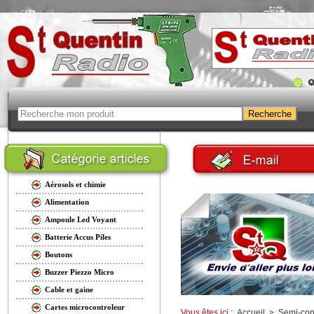
Aérosols et chimie
Alimentation
Ampoule Led Voyant
Batterie Accus Piles
Boutons
Buzzer Piezzo Micro
Cable et gaine
Cartes microcontroleur
Vous êtes ici :
Accueil
>
Semi-con