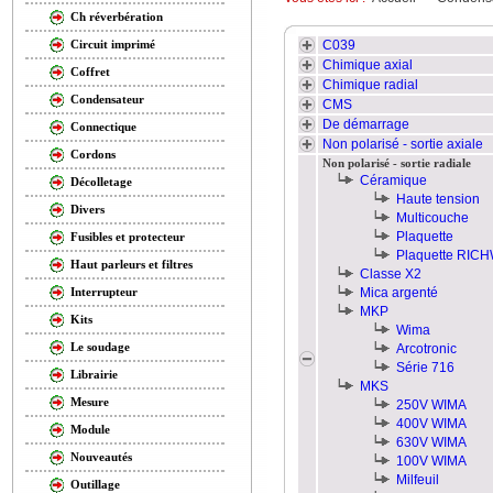
Ch réverbération
C039
Circuit imprimé
Chimique axial
Coffret
Chimique radial
Condensateur
CMS
De démarrage
Connectique
Non polarisé - sortie axiale
Cordons
Non polarisé - sortie radiale
Céramique
Décolletage
Haute tension
Divers
Multicouche
Plaquette
Fusibles et protecteur
Plaquette RIC
Haut parleurs et filtres
Classe X2
Mica argenté
Interrupteur
MKP
Kits
Wima
Le soudage
Arcotronic
Série 716
Librairie
MKS
Mesure
250V WIMA
400V WIMA
Module
630V WIMA
Nouveautés
100V WIMA
Milfeuil
Outillage