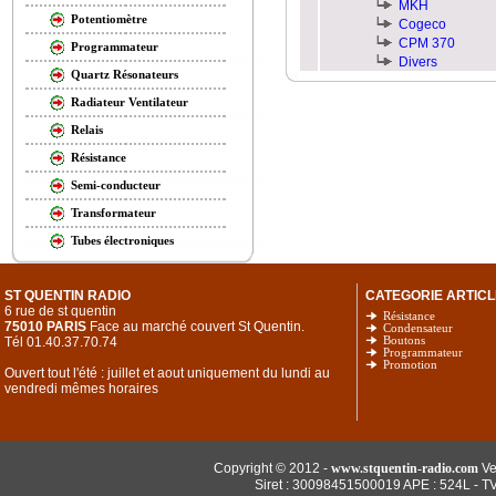
MKH
Potentiomètre
Cogeco
CPM 370
Programmateur
Divers
Quartz Résonateurs
Radiateur Ventilateur
Relais
Résistance
Semi-conducteur
Transformateur
Tubes électroniques
ST QUENTIN RADIO
CATEGORIE ARTICL
6 rue de st quentin
Résistance
75010 PARIS
Face au marché couvert St Quentin.
Condensateur
Tél 01.40.37.70.74
Boutons
Programmateur
Promotion
Ouvert tout l'été : juillet et aout uniquement du lundi au
vendredi mêmes horaires
Copyright © 2012 -
www.stquentin-radio.com
Ve
Siret : 30098451500019 APE : 524L - T