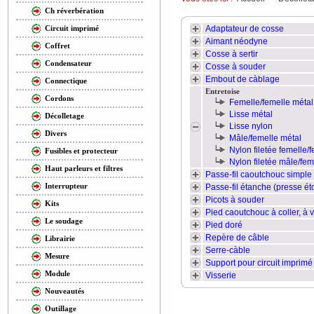
Ch réverbération
Adaptateur de cosse
Circuit imprimé
Aimant néodyne
Coffret
Cosse à sertir
Condensateur
Cosse à souder
Embout de càblage
Connectique
Entretoise
Cordons
Femelle/femelle métal
Lisse métal
Décolletage
Lisse nylon
Divers
Mâle/femelle métal
Nylon filetée femelle/
Fusibles et protecteur
Nylon filetée mâle/fem
Haut parleurs et filtres
Passe-fil caoutchouc simple
Interrupteur
Passe-fil étanche (presse ét
Picots à souder
Kits
Pied caoutchouc à coller, à v
Le soudage
Pied doré
Repère de câble
Librairie
Serre-càble
Mesure
Support pour circuit imprimé
Module
Visserie
Nouveautés
Outillage