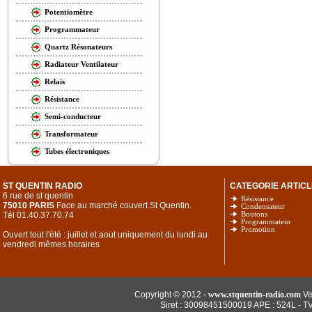
Potentiomètre
Programmateur
Quartz Résonateurs
Radiateur Ventilateur
Relais
Résistance
Semi-conducteur
Transformateur
Tubes électroniques
ST QUENTIN RADIO
CATEGORIE ARTICL
6 rue de st quentin
Résistance
75010 PARIS
Face au marché couvert St Quentin.
Condensateur
Tél 01.40.37.70.74
Boutons
Programmateur
Promotion
Ouvert tout l'été : juillet et aout uniquement du lundi au
vendredi mêmes horaires
Copyright © 2012 -
www.stquentin-radio.com
Ve
Siret : 30098451500019 APE : 524L - T