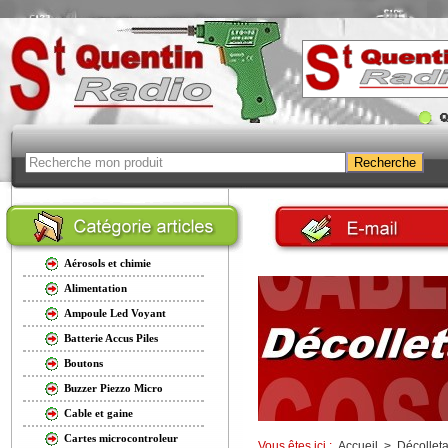
Aérosols et chimie
Alimentation
Ampoule Led Voyant
Batterie Accus Piles
Boutons
Buzzer Piezzo Micro
Cable et gaine
Cartes microcontroleur
Vous êtes ici :
Accueil
>
Décollet