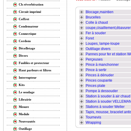
Ch réverbération
Blocage,maintien
Circuit imprimé
Brucelles
Coffret
Colle à chaud
Condensateur
coupe,cisaillement,ébavurer
Fer à souder
Connectique
Foret
Cordons
Loupes, lampe-loupe
Décolletage
Outillage divers
Pannes pour fer et station W
Divers
Perçeuses
Fusibles et protecteur
Pince à manchonner
Pince à sertir
Haut parleurs et filtres
Pinces à dénuder
Interrupteur
Pinces coupante
Kits
Pinces plate
Pompe à dessouder
Le soudage
Station à souder à air chaud
Librairie
Station à souder VELLEMA
Stations à souder Weller
Mesure
Tapis, mousse, bracelet anti
Module
Tournevis
Nouveautés
Wrapping
Outillage