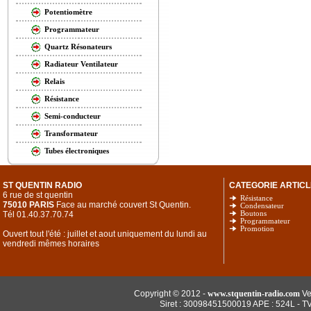
Potentiomètre
Programmateur
Quartz Résonateurs
Radiateur Ventilateur
Relais
Résistance
Semi-conducteur
Transformateur
Tubes électroniques
ST QUENTIN RADIO
CATEGORIE ARTICL
6 rue de st quentin
Résistance
75010 PARIS
Face au marché couvert St Quentin.
Condensateur
Tél 01.40.37.70.74
Boutons
Programmateur
Promotion
Ouvert tout l'été : juillet et aout uniquement du lundi au
vendredi mêmes horaires
Copyright © 2012 -
www.stquentin-radio.com
Ve
Siret : 30098451500019 APE : 524L - T