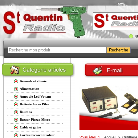
Aérosols et chimie
Alimentation
Ampoule Led Voyant
Batterie Accus Piles
Boutons
Buzzer Piezzo Micro
Cable et gaine
Cartes microcontroleur
Vous êtes ici :
Accueil
>
Outillage