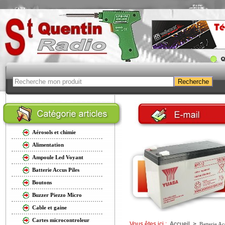
Aérosols et chimie
Alimentation
Ampoule Led Voyant
Batterie Accus Piles
Boutons
Buzzer Piezzo Micro
Cable et gaine
Cartes microcontroleur
Vous êtes ici :
Accueil
>
Batterie Ac