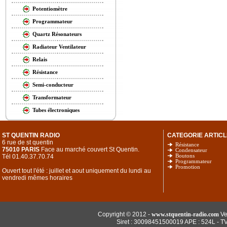
Potentiomètre
Programmateur
Quartz Résonateurs
Radiateur Ventilateur
Relais
Résistance
Semi-conducteur
Transformateur
Tubes électroniques
ST QUENTIN RADIO
CATEGORIE ARTICL
6 rue de st quentin
Résistance
75010 PARIS
Face au marché couvert St Quentin.
Condensateur
Tél 01.40.37.70.74
Boutons
Programmateur
Promotion
Ouvert tout l'été : juillet et aout uniquement du lundi au
vendredi mêmes horaires
Copyright © 2012 -
www.stquentin-radio.com
Ve
Siret : 30098451500019 APE : 524L - T