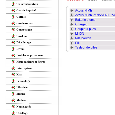
Ch réverbération
Accus NiMh
Circuit imprimé
Accus NiMh PANASONIC/ V
Coffret
Batterie plomb
Condensateur
Chargeur
Coupleur piles
Connectique
LI-ION
Cordons
Pile bouton
Décolletage
Piles
Testeur de piles
Divers
Fusibles et protecteur
Haut parleurs et filtres
Interrupteur
Kits
Le soudage
Librairie
Mesure
Module
Nouveautés
Outillage