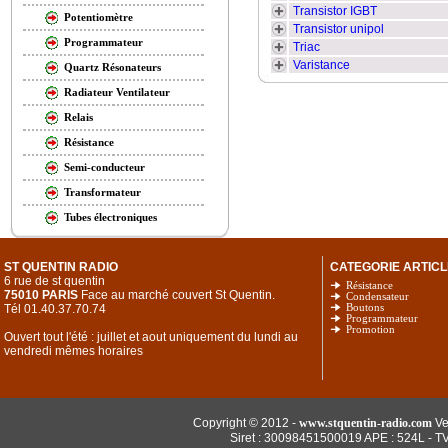
Transistor IGBT
Potentiomètre
Transistor unipol
Programmateur
Triac
Varistance
Quartz Résonateurs
Radiateur Ventilateur
Relais
Résistance
Semi-conducteur
Transformateur
Tubes électroniques
ST QUENTIN RADIO
CATEGORIE ARTICL
6 rue de st quentin
Résistance
75010 PARIS
Face au marché couvert St Quentin.
Condensateur
Tél 01.40.37.70.74
Boutons
Programmateur
Promotion
Ouvert tout l'été : juillet et aout uniquement du lundi au
vendredi mêmes horaires
Copyright © 2012 -
www.stquentin-radio.com
Ve
Siret : 30098451500019 APE : 524L - T