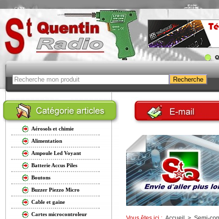
Aérosols et chimie
Alimentation
Ampoule Led Voyant
Batterie Accus Piles
Boutons
Buzzer Piezzo Micro
Cable et gaine
Cartes microcontroleur
Vous êtes ici :
Accueil
>
Semi-con