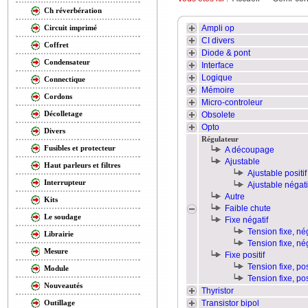
Ch réverbération
Ampli op
Circuit imprimé
CI divers
Coffret
Diode & pont
Condensateur
Interface
Logique
Connectique
Mémoire
Cordons
Micro-controleur
Décolletage
Obsolete
Opto
Divers
Régulateur
Fusibles et protecteur
A découpage
Ajustable
Haut parleurs et filtres
Ajustable positif
Interrupteur
Ajustable négati
Autre
Kits
Faible chute
Le soudage
Fixe négatif
Tension fixe, né
Librairie
Tension fixe, né
Mesure
Fixe positif
Tension fixe, pos
Module
Tension fixe, po
Nouveautés
Thyristor
Transistor bipol
Outillage