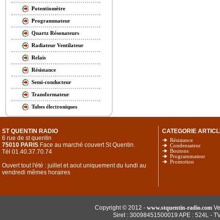
Potentiomètre
Programmateur
Quartz Résonateurs
Radiateur Ventilateur
Relais
Résistance
Semi-conducteur
Transformateur
Tubes électroniques
ST QUENTIN RADIO
CATEGORIE ARTICL
6 rue de st quentin
Résistance
75010 PARIS
Face au marché couvert St Quentin.
Condensateur
Tél 01.40.37.70.74
Boutons
Programmateur
Promotion
Ouvert tout l'été : juillet et aout uniquement du lundi au
vendredi mêmes horaires
Copyright © 2012 -
www.stquentin-radio.com
Ve
Siret : 30098451500019 APE : 524L - T