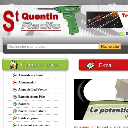
Aérosols et chimie
Alimentation
Ampoule Led Voyant
Batterie Accus Piles
Boutons
Buzzer Piezzo Micro
Cable et gaine
Cartes microcontroleur
Vous êtes ici :
Accueil
>
Potentio