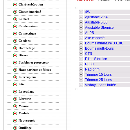
Ch réverbération
4W
Circuit imprimé
Ajustable 2.54
Coffret
Ajustable 5.08
Condensateur
Ajustable Sfernice
ALPS
Connectique
Axe cannelé
Cordons
Bourns miniature 3310C
Décolletage
Bourns multi-tours
CTS
Divers
P11 - Sfernice
Fusibles et protecteur
PE30
Radiohm
Haut parleurs et filtres
Trimmer 15 tours
Interrupteur
Trimmer 25 tours
Kits
Vishay - sans butée
Le soudage
Librairie
Mesure
Module
Nouveautés
Outillage