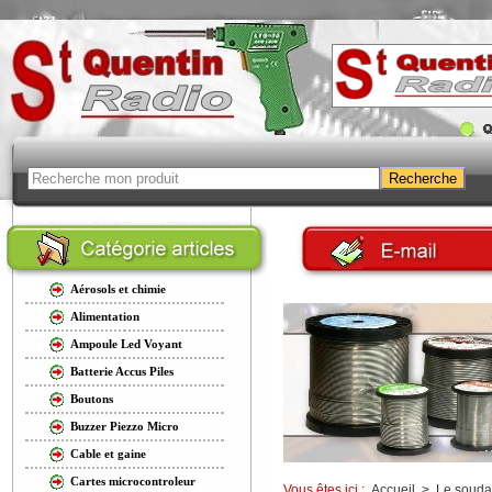
Aérosols et chimie
Alimentation
Ampoule Led Voyant
Batterie Accus Piles
Boutons
Buzzer Piezzo Micro
Cable et gaine
Cartes microcontroleur
Vous êtes ici :
Accueil
>
Le soud