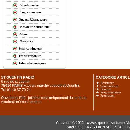
Potentiomètre
Programmateur
Quartz Résonateurs
Radiateur Ventilateur
Relais
Résistance
Semi-conducteur
Transformateur
Tubes électroniques
ST QUENTIN RADIO
CATEGORIE ARTICL
6 rue de st quentin
Résistance
75010 PARIS
Face au marché couvert St Quentin.
Condensateur
Tél 01.40.37.70.74
Boutons
Programmateur
Promotion
Ouvert tout l'été : juillet et aout uniquement du lundi au
vendredi mêmes horaires
Copyright © 2012 -
www.stquentin-radio.com
Ve
Siret : 30098451500019 APE : 524L - T