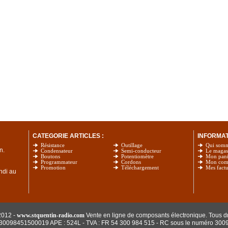
CATEGORIE ARTICLES :
INFORMATI
Résistance
Outillage
Qui som
n.
Condensateur
Semi-conducteur
Le magas
Boutons
Potentiomètre
Mon pani
Programmateur
Cordons
Mon com
Promotion
Téléchargement
Mes factu
undi au
2012 -
www.stquentin-radio.com
Vente en ligne de composants électronique. Tous dr
: 30098451500019 APE : 524L - TVA : FR 54 300 984 515
- RC sous le numéro 300