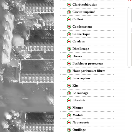
Ch réverbération
Circuit imprimé
Coffret
Condensateur
Connectique
Cordons
Décolletage
Divers
Fusibles et protecteur
Haut parleurs et filtres
Interrupteur
Kits
Le soudage
Librairie
Mesure
Module
Nouveautés
Outillage