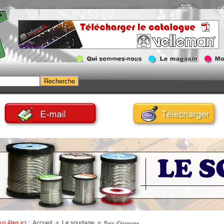
us êtes ici :
Accueil
>
Le soudage
>
Bain d'étamage