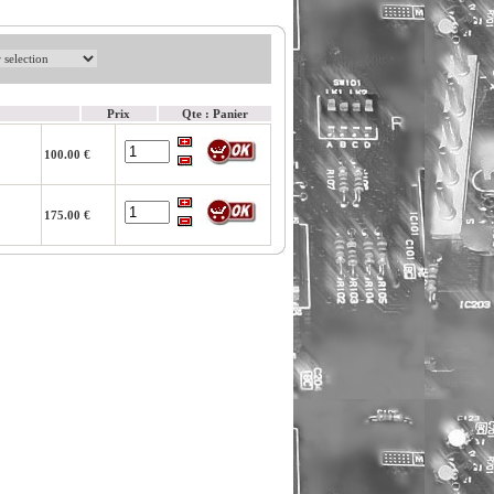
Prix
Qte : Panier
100.00 €
175.00 €