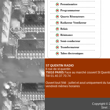
Potentiomètre
Programmateur
Quartz Résonateurs
Radiateur Ventilateur
Relais
Résistance
Semi-conducteur
Transformateur
Tubes électroniques
ST QUENTIN RADIO
6 rue de st quentin
75010 PARIS
Face au marché couvert St Quenti
Tél 01.40.37.70.74
Ouvert tout l'été : juillet et aout uniquement du l
vendredi mêmes horaires
Copyright © 
Siret 