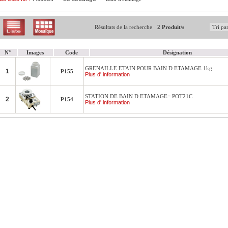
Résultats de la recherche
2 Produit/s
N°
Images
Code
Désignation
GRENAILLE ETAIN POUR BAIN D ETAMAGE 1kg
1
P155
Plus d' information
STATION DE BAIN D ETAMAGE= POT21C
2
P154
Plus d' information