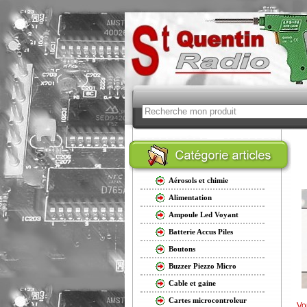
Aérosols et chimie
Alimentation
Ampoule Led Voyant
Batterie Accus Piles
Boutons
Buzzer Piezzo Micro
Cable et gaine
Cartes microcontroleur
Vo