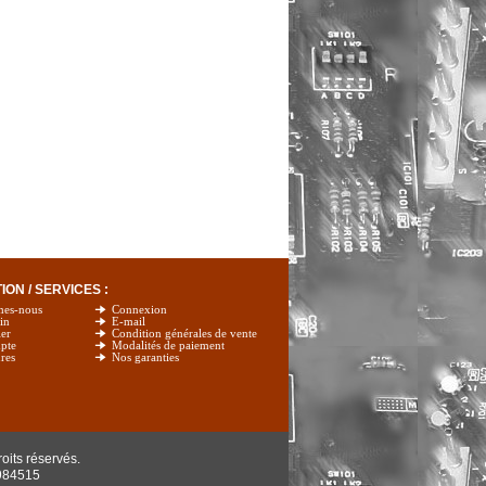
ON / SERVICES :
mes-nous
Connexion
in
E-mail
er
Condition générales de vente
pte
Modalités de paiement
res
Nos garanties
oits réservés.
984515