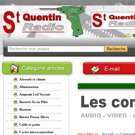
Aérosols et chimie
Alimentation
Ampoule Led Voyant
Batterie Accus Piles
Boutons
Buzzer Piezzo Micro
Cable et gaine
Cartes microcontroleur
Vous êtes ici :
Accueil
>
Connecti