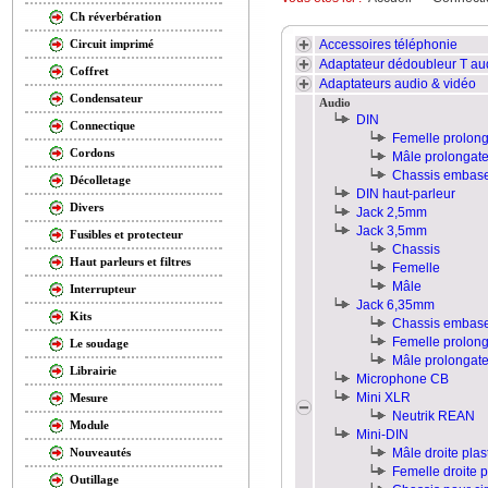
Ch réverbération
Accessoires téléphonie
Circuit imprimé
Adaptateur dédoubleur T au
Coffret
Adaptateurs audio & vidéo
Condensateur
Audio
DIN
Connectique
Femelle prolong
Cordons
Mâle prolongate
Chassis embas
Décolletage
DIN haut-parleur
Divers
Jack 2,5mm
Jack 3,5mm
Fusibles et protecteur
Chassis
Haut parleurs et filtres
Femelle
Mâle
Interrupteur
Jack 6,35mm
Kits
Chassis embas
Femelle prolong
Le soudage
Mâle prolongate
Librairie
Microphone CB
Mini XLR
Mesure
Neutrik REAN
Module
Mini-DIN
Mâle droite plas
Nouveautés
Femelle droite p
Outillage