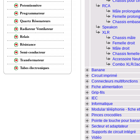
Chassis pour cir
Potentiomètre
RCA
Mâle prolongate
Programmateur
Femelle prolong
Quartz Résonateurs
Chassis embas
Speakon
Radiateur Ventilateur
XLR
Relais
Chassis mâle
Femelle droit
Résistance
Mâle droit
Semi-conducteur
Chassis femelle
Accessoire Neut
Transformateur
Combo XLR/Jac
Tubes électroniques
Banane
Circuit imprimé
Connecteurs multifonctions
Fiche alimentation
Grip-fils
IEC
Informatique
Modular téléphonie - fiche 
Pinces crocodiles
Pointe de touche pour ban
Secteur et adaptateur
Supports de circuit intégré
Vidéo